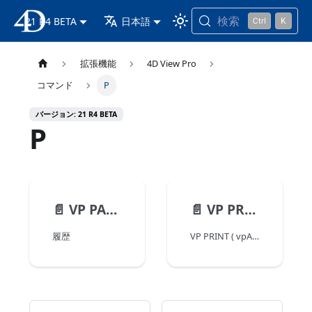
検索
21 R4 BETA
4D ドキュメンテーション
日本語
拡張機能
4D View Pro
コマンド
P
バージョン: 21 R4 BETA
P
📄️
VP PASTE FROM OBJECT
📄️
VP PRINT
履歴
VP PRINT ( vpAreaName Integer } )