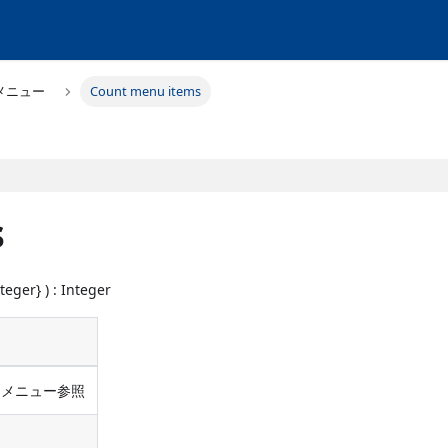
メニュー
Count menu items
s
teger} ) : Integer
はメニュー参照