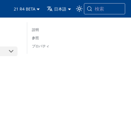
検索
21 R4 BETA
日本語
説明
参照
プロパティ