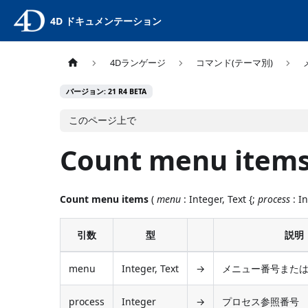
4D ドキュメンテーション
4Dランゲージ
コマンド(テーマ別)
バージョン: 21 R4 BETA
このページ上で
Count menu item
Count menu items
(
menu
: Integer, Text {;
process
: In
引数
型
説明
menu
Integer, Text
→
メニュー番号また
process
Integer
→
プロセス参照番号