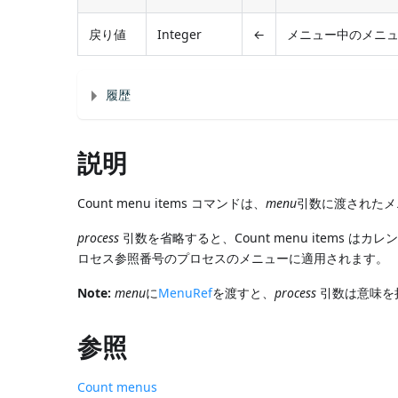
戻り値
Integer
←
メニュー中のメニ
履歴
説明
Count menu items コマンドは、
menu
引数に渡されたメ
process
引数を省略すると、Count menu items
ロセス参照番号のプロセスのメニューに適用されます。
Note:
menu
に
MenuRef
を渡すと、
process
引数は意味を
参照
Count menus