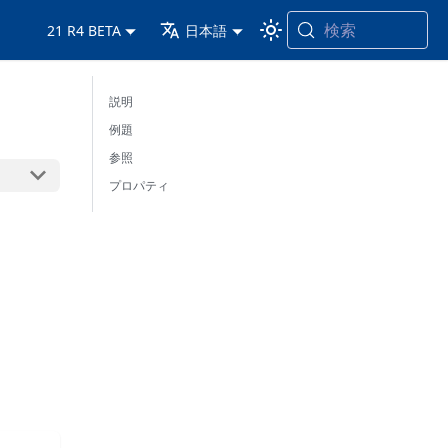
検索
21 R4 BETA
日本語
説明
例題
参照
プロパティ