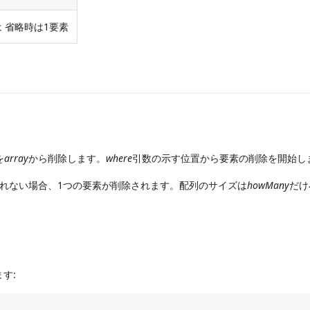
は 省略時は1要素
を
array
から削除します。
where
引数の示す位置から要素の削除を開始し
れない場合、1つの要素が削除されます。配列のサイズは
howMany
だけ
す: