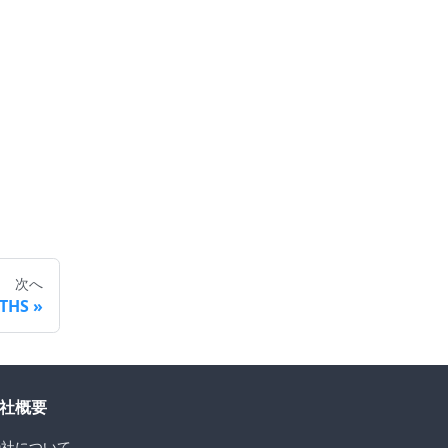
次へ
ATHS
社概要
D社について