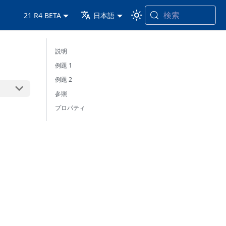
検索
21 R4 BETA
日本語
説明
例題 1
例題 2
参照
プロパティ