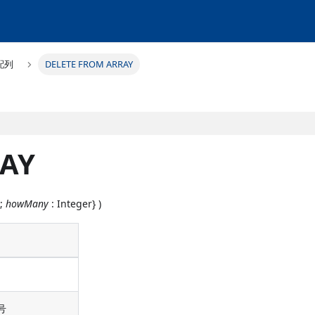
配列
DELETE FROM ARRAY
RAY
{;
howMany
: Integer} )
号