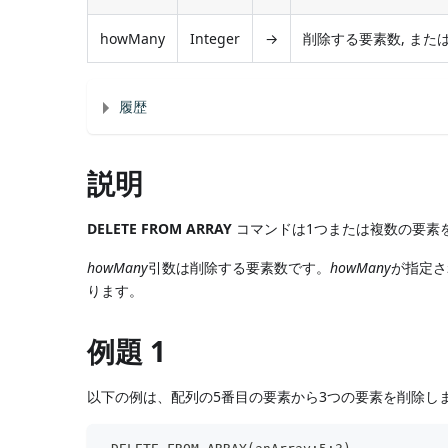
howMany
Integer
→
削除する要素数, また
履歴
説明
DELETE FROM ARRAY
コマンドは1つまたは複数の要素
howMany
引数は削除する要素数です。
howMany
が指定さ
ります。
例題 1
以下の例は、配列の5番目の要素から3つの要素を削除しま