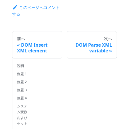
このページへコメント
する
前へ
次へ
DOM Insert
DOM Parse XML
XML element
variable
説明
例題 1
例題 2
例題 3
例題 4
システ
ム変数
および
セット