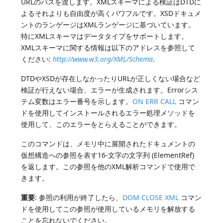
URLのパスを渡します。XMLスキーマによる検証はDTDに
よるそれよりも自由度が高くパワフルです。XSDドキュメ
ントのランゲージはXMLランゲージに基づいています。
特にXMLスキーマはデータタイプをサポートします。
XMLスキーマに関する情報は以下のアドレスを参照して
ください:
http://www.w3.org/XML/Schema
.
DTDやXSDが存在しなかったりURLが正しくない場合など
検証が行えない場合、エラーが生成されます。Errorシス
テム変数はエラー番号を示します。
ON ERR CALL
コマン
ドを使用してインストールされるエラー処理メソッドを
使用して、このエラーをとらえることができます。
このコマンドは、メモリ中に展開されたドキュメントの
仮想構造への参照を表す16-文字の文字列 (ElementRef)
を返します。この参照を他のXML解析コマンドで使用で
きます。
重要
: 参照の利用が終了したら、
DOM CLOSE XML
コマン
ドを使用してこの参照が使用しているメモリを解放する
ことを忘れないでください。