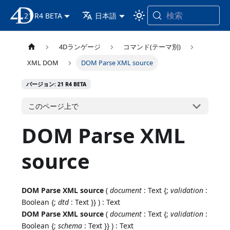
検索
21 R4 BETA
4D ドキュメンテーション
日本語
4Dランゲージ
コマンド(テーマ別)
XML DOM
DOM Parse XML source
バージョン: 21 R4 BETA
このページ上で
DOM Parse XML
source
DOM Parse XML source
(
document
: Text {;
validation
:
Boolean {;
dtd
: Text }} ) : Text
DOM Parse XML source
(
document
: Text {;
validation
:
Boolean {;
schema
: Text }} ) : Text