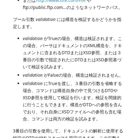
または
http://www.site.com/File
や
ftp://public.ftp.com...のようなネットワークパス。
ブール引数
validation
には構造を検証するかどうかを指
定します。
validation
がTrueの場合、構造は検証されます。こ
の場合、パーサはドキュメントのXML構造を、ドキ
ュメントに含まれるDTDまたはXSD参照、または３
番目の引数で指定されたにDTDまたはXSD参照基づ
いて検証を試みます。
validation
がFalseの場合、構造は検証されません。
validation
にTrueを渡し、３番目の引数を省略する
場合、コマンドは構造自身の中で見つけるDTDや
XSD参照を使用して検証を行います。検証を間接的
に行うこともできます。構造がDTDへの参照を含ん
でおり、それ自身にXSDファイルへの参照も含む場
合、コマンドは両方の検証を試みます。
3番目の引数を使用して、ドキュメントの解析に使用する
特定のDTDやXMLスキーマを指定できます。この引数を