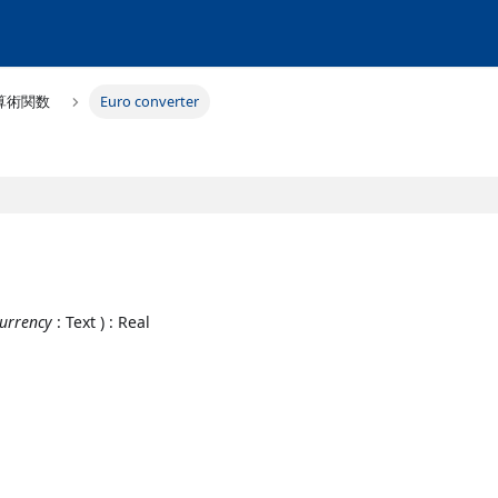
算術関数
Euro converter
urrency
: Text ) : Real