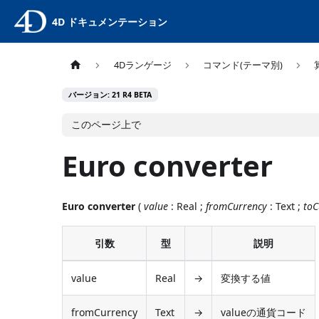
4D ドキュメンテーション
4Dランゲージ
コマンド(テーマ別)
バージョン: 21 R4 BETA
このページ上で
Euro converter
Euro converter
(
value
: Real ;
fromCurrency
: Text ;
toC
引数
型
説明
value
Real
→
変換する値
fromCurrency
Text
→
valueの通貨コード