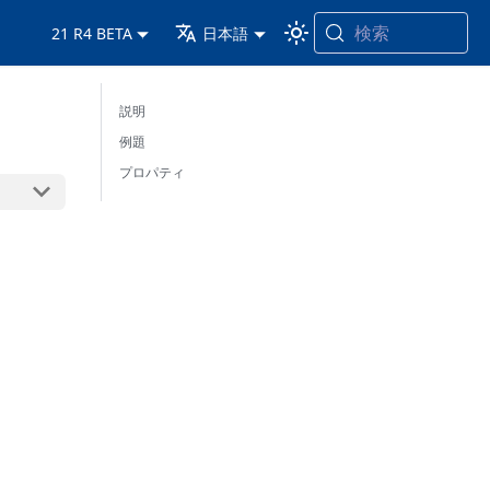
検索
21 R4 BETA
日本語
説明
例題
プロパティ