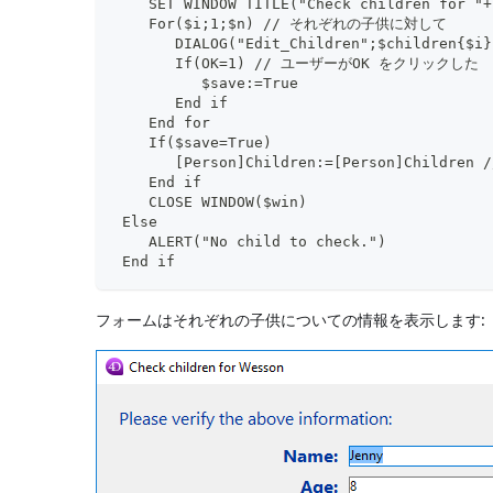
    SET WINDOW TITLE("Check children for "+
    For($i;1;$n) // それぞれの子供に対して
       DIALOG("Edit_Children";$childr
       If(OK=1) // ユーザーがOK をクリックした
          $save:=True
       End if
    End for
    If($save=True)
       [Person]Children:=[Person]Chi
    End if
    CLOSE WINDOW($win)
 Else
    ALERT("No child to check.")
 End if
フォームはそれぞれの子供についての情報を表示します: