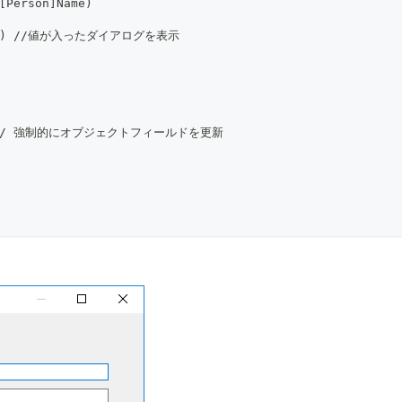
[Person]Name)
en{$i}) //値が入ったダイアログを表示
ldren // 強制的にオブジェクトフィールドを更新