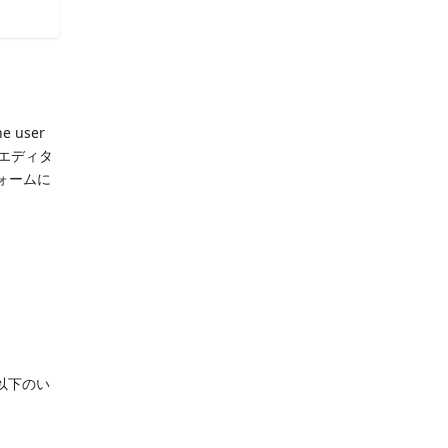
he user
エディタ
ォームに
。
以下のい