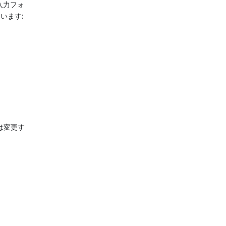
入力フォ
います:
いは変更す