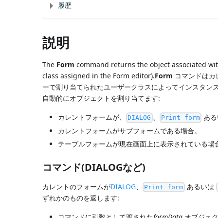
履歴
説明
The
Form
command returns the object associated with
class assigned in the Form editor).
Form
コマンドはカ
ーで割り当てられたユーザークラスによってインスタンス化
自動的にオブジェクトを割り当てます:
カレントフォームが、
、
ある
DIALOG
Print form
カレントフォームがサブフォームである場合。
テーブルフォームが現在画面上に表示されている場
コマンド(DIALOGなど)
カレントのフォームが
DIALOG
、
あるいは
Print form
ずれかのものを返します:
コマンドに引数として渡された
formData
オブジェク