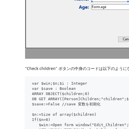
"Check children" ボタンの中身のコードは以下のよう
 var $win;$n;$i : Integer
 var $save : Boolean
 ARRAY OBJECT($children;0)
 OB GET ARRAY([Person]Children;"children
 $save:=False //save 変数を初期化
 $n:=Size of array($children)
 If($n>0)
    $win:=Open form window("Edit_Children";