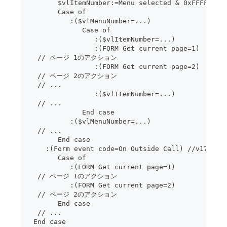
       $vlItemNumber:=Menu selected & 0xFFFF
       Case of
          :($vlMenuNumber=...)
             Case of
                :($vlItemNumber=...)
                :(FORM Get current page=1)
  // ページ 1のアクション
                :(FORM Get current page=2)
  // ページ 2のアクション
  // ...
                :($vlItemNumber=...)
  // ...
             End case
          :($vlMenuNumber=...)
  // ...
       End case
    :(Form event code=On Outside Call) //v17
       Case of
          :(FORM Get current page=1)
  // ページ 1のアクション
          :(FORM Get current page=2)
  // ページ 2のアクション
       End case
  // ...
 End case