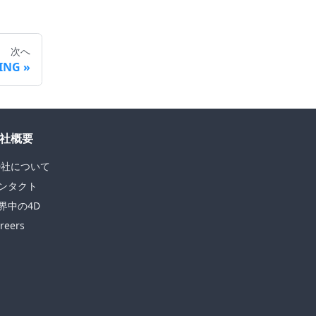
次へ
ZING
社概要
D社について
ンタクト
界中の4D
reers