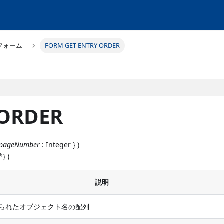
フォーム
FORM GET ENTRY ORDER
 ORDER
pageNumber
: Integer } )
*} )
説明
られたオブジェクト名の配列