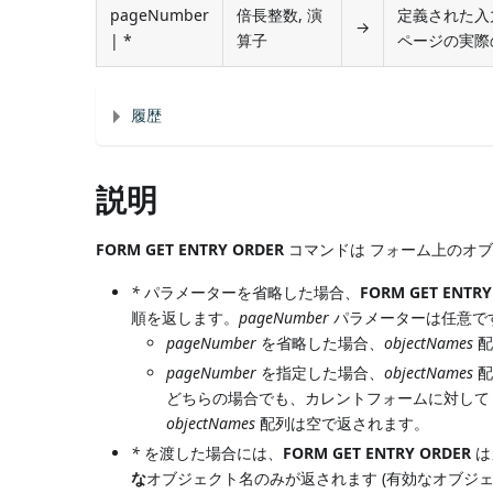
pageNumber
倍長整数, 演
定義された入
→
| *
算子
ページの実際
履歴
説明
FORM GET ENTRY ORDER
コマンドは フォーム上のオ
*
パラメーターを省略した場合、
FORM GET ENTRY
順を返します。
pageNumber
パラメーターは任意です
pageNumber
を省略した場合、
objectNames
配
pageNumber
を指定した場合、
objectNames
配
どちらの場合でも、カレントフォームに対し
objectNames
配列は空で返されます。
*
を渡した場合には、
FORM GET ENTRY ORDER
は
な
オブジェクト名のみが返されます (有効なオブジ