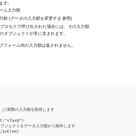
ます:
ーム入力順
順 (
データの入力順を変更する
参照)
プロセスで呼び出された場合には、その入力順
ムのオブジェクトが常に含まれます。
ブフォーム内の入力順は返されません。
ct;*) //実際の入力順を取得します
t;"vTax@")
前を持つオブジェクトをデータ入力順から除外します
;$vElem)