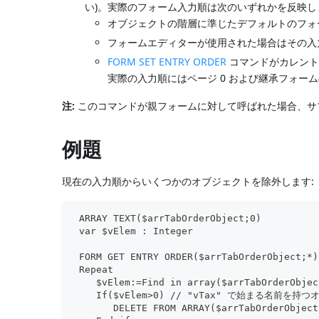
い)。実際のフォーム入力順は次のいずれかを反映し
オブジェクトの階層に準じたデフォルトのフォ
フォームエディターが使用された場合はその入力
FORM SET ENTRY ORDER
コマンドがカレント
実際の入力順にはページ 0 および継承フォー
注:
このコマンドが親フォームに対して呼ばれた場合、サ
例題
現在の入力順からいくつかのオブジェクトを除外します:
 ARRAY TEXT($arrTabOrderObject;0)
 var $vElem : Integer
 FORM GET ENTRY ORDER($arrTabOrderObje
 Repeat
    $vElem:=Find in array($arrTabOrderObjec
    If($vElem>0) // "vTax" で始まる名
       DELETE FROM ARRAY($arrTabOrderObject