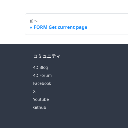
前へ
FORM Get current page
コミュニティ
4D Blog
4D Forum
Facebook
X
Youtube
Github