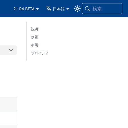
検索
21 R4 BETA
日本語
説明
例題
参照
プロパティ