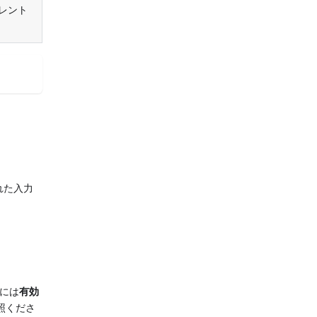
カレント
れた入力
、
には
有効
照くださ