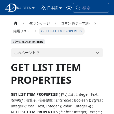
検索
21 R4 BETA
4D ドキュメンテーション
日本語
4Dランゲージ
コマンド(テーマ別)
階層リスト
GET LIST ITEM PROPERTIES
バージョン: 21 R4 BETA
このページ上で
GET LIST ITEM
PROPERTIES
GET LIST ITEM PROPERTIES
( {* ;}
list
: Integer, Text ;
itemRef
: 演算子, 倍長整数 ;
enterable
: Boolean {;
styles
:
Integer {;
icon
: Text, Integer {;
color
: Integer}}} )
GET LIST ITEM PROPERTIES
( * ;
list
: Integer, Text ; * ;