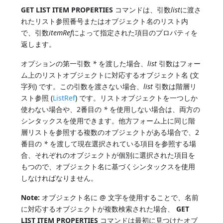
GET LIST ITEM PROPERTIES
コマンドは、引数
list
に渡さ
れたリスト参照番号またはオブジェクト名のリスト内
で、引数
itemRef
によって指定された項目のプロパティを
返します。
オプションの第一引数
*
を渡した場合、
list
引数はフォー
ム上のリストオブジェクトに対応するオブジェクト名 (文
字列) です。この引数を渡さない場合、
list
引数は階層リ
スト参照 (
ListRef
) です。リストオブジェクトを一つしか
使わない場合や、2番目の
*
を使用しない場合は、両方の
シンタックスを使用できます。他方フォーム上に同じ階
層リストを参照する複数のオブジェクトがある場合で、2
番目の
*
を渡して現在選択されている項目を参照する場
合、それぞれのオブジェクトが個別に選択された項目を
もつので、オブジェクト名に基づくシンタックスを使用
しなければなりません。
Note:
オブジェクト名に @ 文字を使用することで、名前
に対応するオブジェクトが複数検索された場合、
GET
LIST ITEM PROPERTIES
コマンドは最初に見つけたオブ