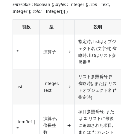
enterable
: Boolean {;
styles
: Integer {;
icon
: Text,
Integer {;
color
: Integer}}} )
引数
型
説明
指定時, listはオブジ
ェクト名 (文字列) 省
*
演算子
→
略時, listはリスト参
照番号
リスト参照番号 (*
Integer,
省略時), または リス
list
→
Text
トオブジェクト名 (*
指定時)
項目参照番号, また
演算子,
は 0: リストに最後
itemRef |
倍長整
→
に追加された項目,
*
数
または *: カレント