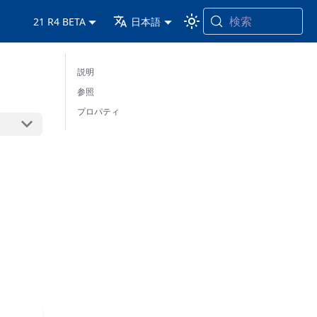
検索
21 R4 BETA
日本語
説明
参照
プロパティ