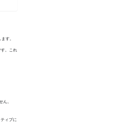
します。
です。これ
せん。
クティブに