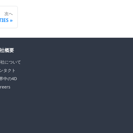
次へ
TIES
社概要
D社について
ンタクト
界中の4D
reers