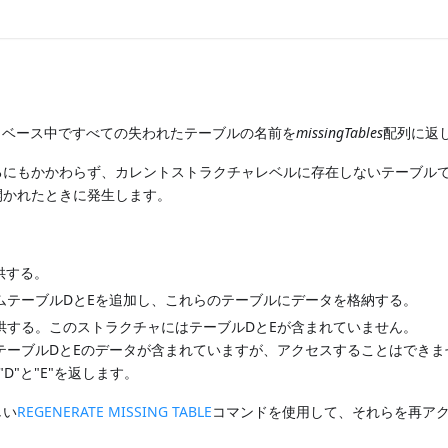
レントデータベース中ですべての失われたテーブルの名前を
missingTables
配列に返
るにもかかわらず、カレントストラクチャレベルに存在しないテーブル
開かれたときに発生します。
供する。
スタムテーブルDとEを追加し、これらのテーブルにデータを格納する。
供する。このストラクチャにはテーブルDとEが含まれていません。
テーブルDとEのデータが含まれていますが、アクセスすることはできま
名"D"と"E"を返します。
しい
REGENERATE MISSING TABLE
コマンドを使用して、それらを再ア