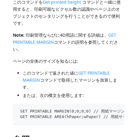
このコマンドを
Get printed height
コマンドと一緒に使
用すると、印刷可能なピクセル数の認識やページ上のオ
ブジェクトのセンタリングを行うことができるので便利
です。
Note:
印刷管理ならびに4D用語に関する詳細は、
GET
PRINTABLE MARGIN
コマンドの説明を参照してくださ
い。
ページの全体のサイズを知るには:
このコマンドで返された値に
GET PRINTABLE
MARGIN
コマンドで取得したマージンを加算しま
す。
または、次の構文を使用します:
 SET PRINTABLE MARGIN(0;0;0;0) // 用紙マージンを設定
 GET PRINTABLE AREA(hPaper;wPaper) // 用紙サイズ