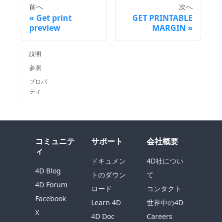
前へ
次へ
Get print
GET PRINTABLE
preview
MARGIN
説明
参照
プロパ
ティ
コミュニテ
サポート
会社概要
ィ
ドキュメン
4D社につい
4D Blog
トのダウン
て
4D Forum
ロード
コンタクト
Facebook
Learn 4D
世界中の4D
X
4D Doc
Careers