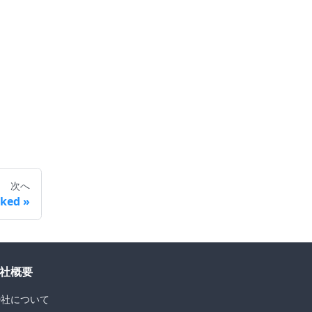
次へ
cked
社概要
D社について