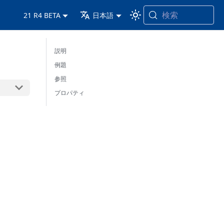
検索
21 R4 BETA
日本語
説明
例題
参照
プロパティ