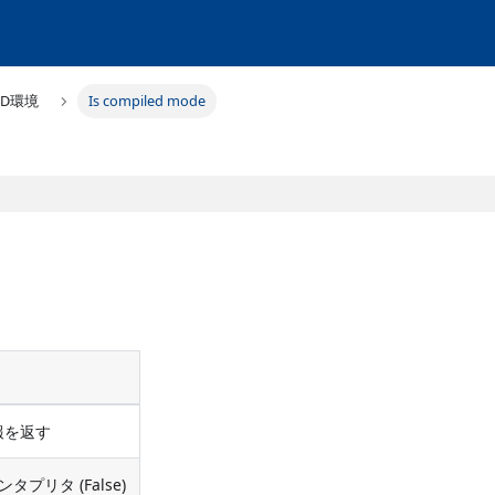
4D環境
Is compiled mode
報を返す
ンタプリタ (False)