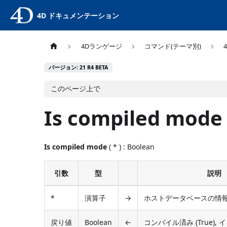
4D ドキュメンテーション
4Dランゲージ
コマンド(テーマ別)
バージョン: 21 R4 BETA
このページ上で
Is compiled mode
Is compiled mode
( * ) : Boolean
引数
型
説明
*
演算子
→
ホストデータベースの情
戻り値
Boolean
←
コンパイル済み (True), イ