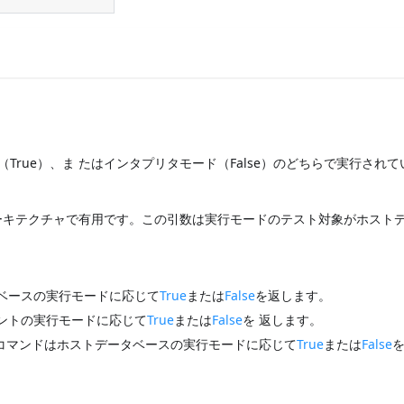
ード（True）、ま たはインタプリタモード（False）のどちらで実行され
アーキテクチャで有用です。この引数は実行モードのテスト対象がホスト
ベースの実行モードに応じて
True
または
False
を返します。
ントの実行モードに応じて
True
または
False
を 返します。
コマンドはホストデータベースの実行モードに応じて
True
または
False