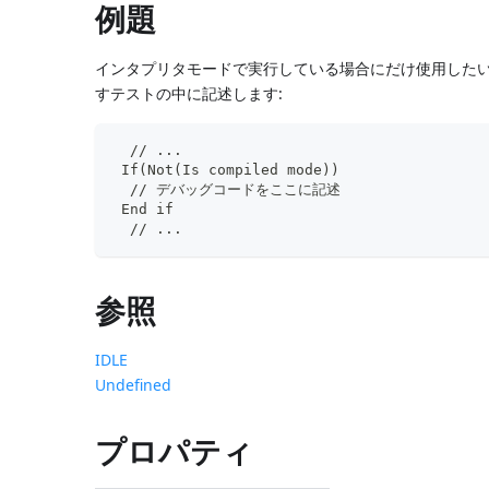
例題
インタプリタモードで実行している場合にだけ使用したいデバ
すテストの中に記述します:
  // ...
 If(Not(Is compiled mode))
  // デバッグコードをここに記述
 End if
  // ...
参照
IDLE
Undefined
プロパティ