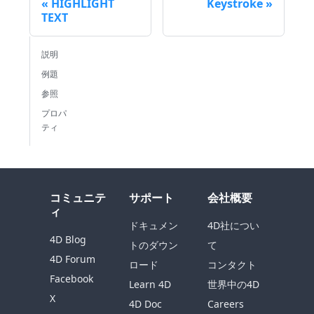
HIGHLIGHT
Keystroke
TEXT
説明
例題
参照
プロパ
ティ
コミュニテ
サポート
会社概要
ィ
ドキュメン
4D社につい
4D Blog
トのダウン
て
4D Forum
ロード
コンタクト
Facebook
Learn 4D
世界中の4D
X
4D Doc
Careers