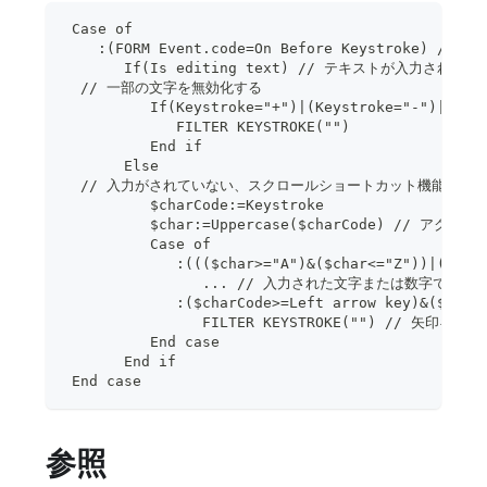
 Case of
    :(FORM Event.code=On Before Keystroke) /
       If(Is editing text) // テキストが入力されてい
  // 一部の文字を無効化する
          If(Keystroke="+")|(Keystroke="-")|(Key
             FILTER KEYSTROKE("")
          End if
       Else
  // 入力がされていない、スクロールショートカット機能を有
          $charCode:=Keystroke
          $char:=Uppercase($charCode) // アクセ
          Case of
             :((($char>="A")&($char<="Z"))|(($ch
                ... // 入力された文字または数字で始
             :($charCode>=Left arrow key)&($c
                FILTER KEYSTROKE("") // 矢
          End case
       End if
 End case
参照