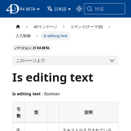
検索
21 R4 BETA
4D ドキュメンテーション
日本語
4Dランゲージ
コマンド(テーマ別)
入力制御
Is editing text
バージョン: 21 R4 BETA
このページ上で
Is editing text
Is editing text
: Boolean
引
型
説明
数
戻
テキストが入力されている