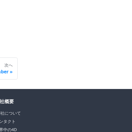
次へ
mber
社概要
D社について
ンタクト
界中の4D