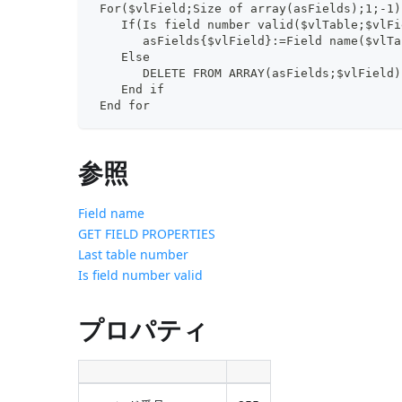
 For($vlField;Size of array(asFields);1;-1)
    If(Is field number valid($vlTable;$vlFi
       asFields{$vlField}:=Field name($vlTa
    Else
       DELETE FROM ARRAY(asFields;$vlField)
    End if
 End for
参照
Field name
GET FIELD PROPERTIES
Last table number
Is field number valid
プロパティ