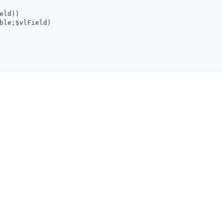
eld))
ble;$vlField)