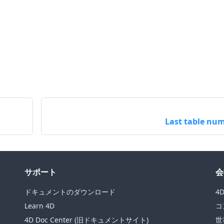
Last table nu
サポート
会
ドキュメントのダウンロード
4
Learn 4D
コ
4D Doc Center (旧ドキュメントサイト)
世