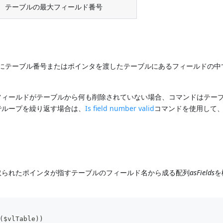
テーブルの最大フィールド番号
にテーブル番号またはポインタを渡したテーブルにあるフィールドの中
フィールドがテーブルから何も削除されていない場合、コマンドはテー
でループを繰り返す場合は、
Is field number valid
コマンドを使用して
取られたポインタが指すテーブルのフィールド名から成る配列
asFields
を
($vlTable))