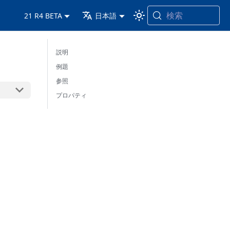
検索
21 R4 BETA
日本語
説明
例題
参照
プロパティ