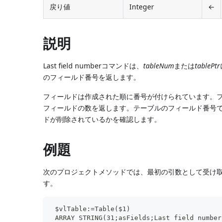
戻り値
Integer
←
説明
Last field numberコマンドは、
tableNum
または
tablePtr
のフィールド番号を返します。
フィールドは作成された順に番号が付けられています。
フィールドの数を返します。テーブルのフィールド番号
ドが削除されているかを確認します。
例題
次のプロジェクトメソッドでは、最初の引数として受け
す。
 $vlTable:=Table($1)
 ARRAY STRING(31;asFields;Last field number