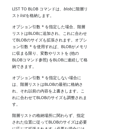
LIST TO BLOB コマンドは、
blob
に階層リ
スト
list
を格納します。
オプション引数
*
を指定した場合、階層
リストはBLOBに追加され、これに合わせ
てBLOBのサイズも拡張されます。オプシ
ョン引数
*
を使用すれば、BLOBがメモリ
に収まる限り、変数やリストを (他の
BLOBコマンド参照) をBLOBに連続して格
納できます。
オプション引数
*
を指定しない場合に
は、階層リストはBLOBの最初に格納さ
れ、それ以前の内容を上書きします。こ
れに合わせてBLOBのサイズも調整されま
す。
階層リストの格納場所に関わらず、指定
された位置に従ってBLOBのサイズは必要
に応じて拡張されます（必要な場合には