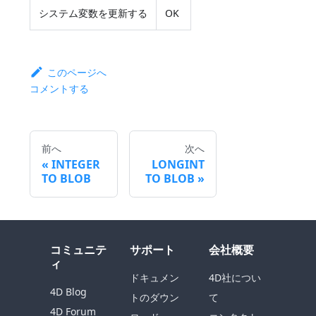
システム変数を更新する
OK
このページへ
コメントする
前へ
次へ
INTEGER
LONGINT
TO BLOB
TO BLOB
コミュニテ
サポート
会社概要
ィ
ドキュメン
4D社につい
4D Blog
トのダウン
て
4D Forum