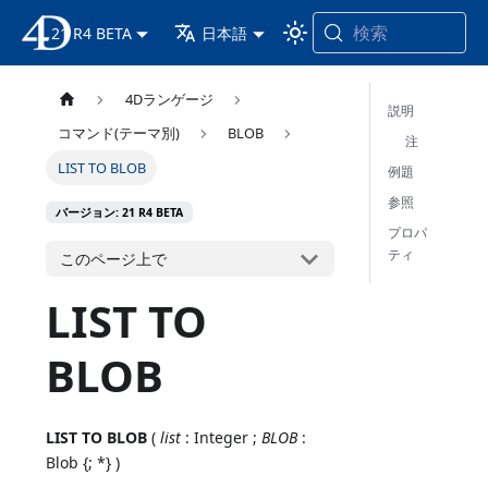
検索
21 R4 BETA
4D ドキュメンテーション
日本語
4Dランゲージ
説明
コマンド(テーマ別)
BLOB
注
LIST TO BLOB
例題
参照
バージョン: 21 R4 BETA
プロパ
ティ
このページ上で
LIST TO
BLOB
LIST TO BLOB
(
list
: Integer ;
BLOB
:
Blob {; *} )