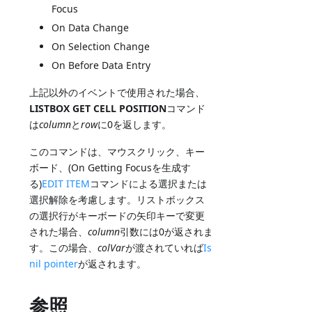
Focus
On Data Change
On Selection Change
On Before Data Entry
上記以外のイベントで使用された場合、
LISTBOX GET CELL POSITION
コマンド
は
column
と
row
に0を返します。
このコマンドは、マウスクリック、キー
ボード、(On Getting Focusを生成す
る)
EDIT ITEM
コマンドによる選択または
選択解除を考慮します。リストボックス
の選択行がキーボードの矢印キーで変更
された場合、
column
引数には0が返されま
す。この場合、
colVar
が渡されていれば
Is
nil pointer
が返されます。
参照