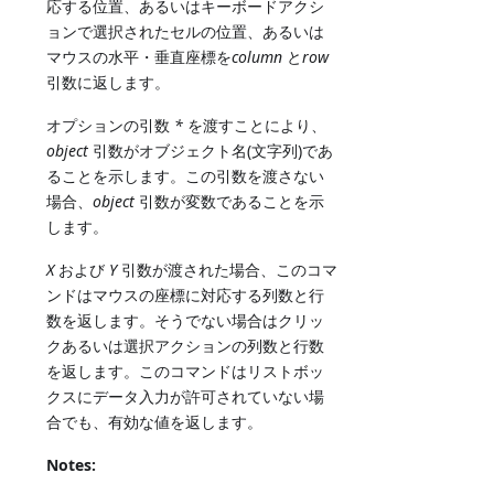
応する位置、あるいはキーボードアクシ
ョンで選択されたセルの位置、あるいは
マウスの水平・垂直座標を
column
と
row
引数に返します。
オプションの引数
*
を渡すことにより、
object
引数がオブジェクト名(文字列)であ
ることを示します。この引数を渡さない
場合、
object
引数が変数であることを示
します。
X
および
Y
引数が渡された場合、このコマ
ンドはマウスの座標に対応する列数と行
数を返します。そうでない場合はクリッ
クあるいは選択アクションの列数と行数
を返します。このコマンドはリストボッ
クスにデータ入力が許可されていない場
合でも、有効な値を返します。
Notes: