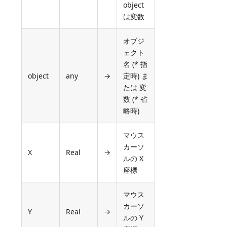
object
は変数
オブジ
ェクト
名 (* 指
object
any
→
定時) ま
たは 変
数 (* 省
略時)
マウス
カーソ
X
Real
→
ルの X
座標
マウス
カーソ
Y
Real
→
ルの Y