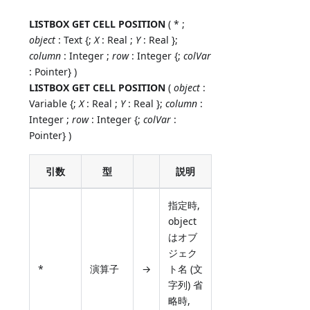
LISTBOX GET CELL POSITION
( * ;
object
: Text {;
X
: Real ;
Y
: Real };
column
: Integer ;
row
: Integer {;
colVar
: Pointer} )
LISTBOX GET CELL POSITION
(
object
:
Variable {;
X
: Real ;
Y
: Real };
column
:
Integer ;
row
: Integer {;
colVar
:
Pointer} )
引数
型
説明
指定時,
object
はオブ
ジェク
*
演算子
→
ト名 (文
字列) 省
略時,