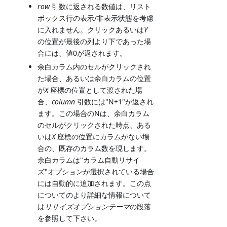
row
引数に返される数値は、リスト
ボックス行の表示/非表示状態を考慮
に入れません。クリックあるいは
Y
の位置が最後の列より下であった場
合には、値0が返されます。
余白カラム内のセルがクリックされ
た場合、あるいは余白カラムの位置
が
X
座標の位置として渡された場
合、
column
引数には"N+1"が返され
ます。この場合のNは、余白カラム
のセルがクリックされた時点、ある
いは
X
座標の位置にカラムがない場
合の、既存のカラム数を現します。
余白カラムは"カラム自動リサイ
ズ"オプションが選択されている場合
には自動的に追加されます。この点
についてのより詳細な情報について
は
リサイズオプションテーマ
の段落
を参照して下さい。