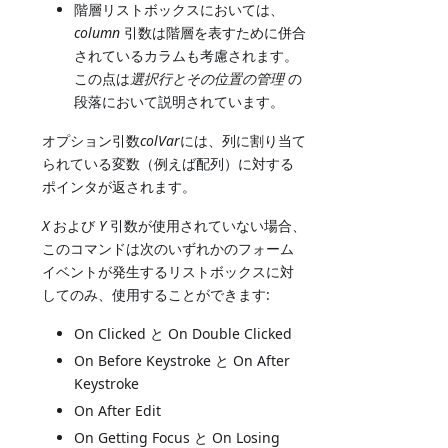
階層リストボックスにおいては、
column
引数は階層を表すために併合
されているカラムも考慮されます。
この点は
選択行とその位置の管理
の
段落において説明されています。
オプション引数
colVar
には、列に割り当て
られている変数（例えば配列）に対する
ポインタが返されます。
X
および
Y
引数が使用されていない場合、
このコマンドは次のいずれかのフォーム
イベントが発生するリストボックスに対
してのみ、使用することができます:
On Clicked と On Double Clicked
On Before Keystroke と On After
Keystroke
On After Edit
On Getting Focus と On Losing