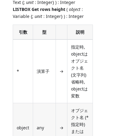
Text {;
unit
: Integer} ) : Integer
LISTBOX Get rows height
(
object
:
Variable {;
unit
: Integer} ) : Integer
引数
型
説明
指定時,
objectは
オブジェ
クト名
*
演算子
→
(文字列)
省略時,
objectは
変数
オブジェ
クト名 (*
指定時)
object
any
→
または