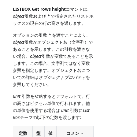
LISTBOX Get rows height
コマンドは、
object
引数および
*
で指定されたリストボ
ックスの現在の行の高さを返します。
オプションの引数
*
を渡すことにより、
object
引数がオブジェクト名（文字列）で
あることを示します。この引数を渡さな
い場合、
object
引数が変数であることを示
します。この場合、文字列ではなく変数
参照を指定します。オブジェクト名につ
いての詳細は
オブジェクトプロパティ
を
参照してください。
unit
引数を省略するとデフォルトで、行
の高さはピクセル単位で行われます。他
の単位を使用する場合は
unit
引数に
List
Box
テーマの以下の定数を渡します:
定数
型
値
コメント