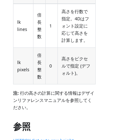
高さを行数で
倍
指定。4Dはフ
lk
長
1
ォント設定に
lines
整
応じて高さを
数
計算します。
倍
高さをピクセ
lk
長
0
ルで指定 (デフ
pixels
整
ォルト)。
数
注:
行の高さの計算に関する情報はデザイ
ンリファレンスマニュアルを参照してく
ださい。
参照