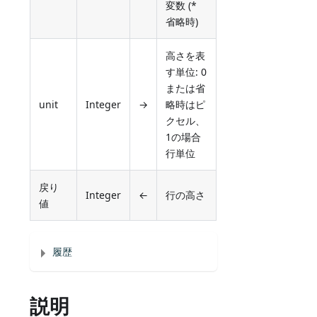
変数 (*
省略時)
高さを表
す単位: 0
または省
unit
Integer
→
略時はピ
クセル、
1の場合
行単位
戻り
Integer
←
行の高さ
値
履歴
説明