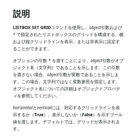
説明
LISTBOX SET GRID
コマンドを使用し、
object
引数および
*
で指定されたリストボックスのグリッドを構成する、横
および縦グリッドラインを表示、または非表示に設定す
ることができます。
オプションの引数
*
を渡すことにより、
object
引数がオブ
ジェクト名（文字列）であることを示します。この引数
を渡さない場合、
object
引数が変数であることを示しま
す。この場合、文字列ではなく変数参照を指定します。
オブジェクト名についての詳細は
オブジェクトプロパテ
ィ
を参照してください。
horizontal
と
vertical
には、対応するグリッドラインを表
示するか（
True
）、表示しないか（
False
）を示すブール
値を渡します。デフォルトでは、グリッドが表示されま
す。