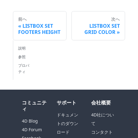
前へ
次へ
LISTBOX SET
LISTBOX SET
FOOTERS HEIGHT
GRID COLOR
説明
参照
プロパ
ティ
コミュニテ
サポート
会社概要
ィ
ドキュメン
4D社につい
4D Blog
トのダウン
て
4D Forum
ロード
コンタクト