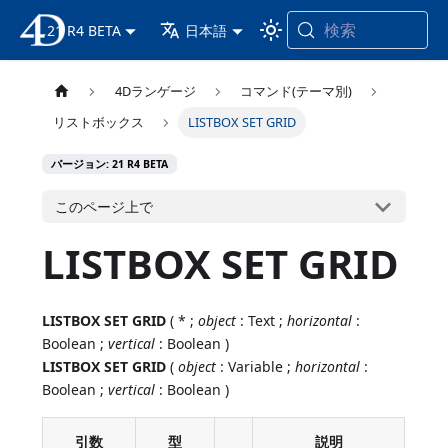
検索
21 R4 BETA
4D ドキュメンテーション
日本語
4Dランゲージ
コマンド(テーマ別)
リストボックス
LISTBOX SET GRID
バージョン: 21 R4 BETA
このページ上で
LISTBOX SET GRID
LISTBOX SET GRID
( * ;
object
: Text ;
horizontal
:
Boolean ;
vertical
: Boolean )
LISTBOX SET GRID
(
object
: Variable ;
horizontal
:
Boolean ;
vertical
: Boolean )
引数
型
説明