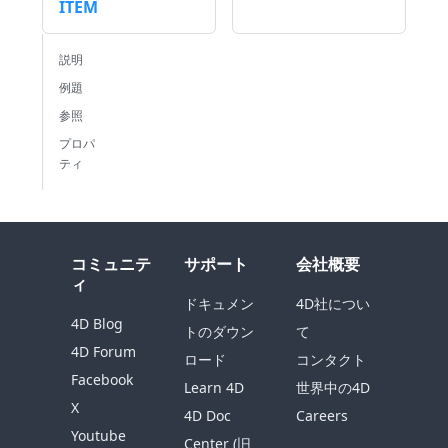
ITEM
説明
例題
参照
プロパ
ティ
コミュニテ
サポート
会社概要
ィ
ドキュメン
4D社につい
4D Blog
トのダウン
て
4D Forum
ロード
コンタクト
Facebook
Learn 4D
世界中の4D
X
4D Doc
Careers
Youtube
Center (旧