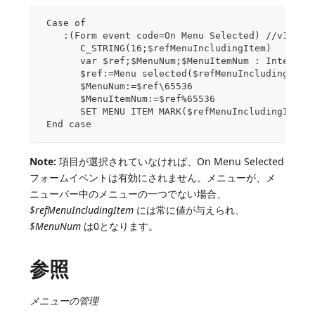
 Case of
    :(Form event code=On Menu Selected) //v1
       C_STRING(16;$refMenuIncludingItem)
       var $ref;$MenuNum;$MenuItemNum : Integer
       $ref:=Menu selected($refMenuIncludingItem
       $MenuNum:=$ref\65536
       $MenuItemNum:=$ref%65536
       SET MENU ITEM MARK($refMenuIncludingItem;
 End case
Note:
項目が選択されていなければ、On Menu Selected
フォームイベントは有効にされません。メニューが、メ
ニューバー中のメニューの一つでない場合、
$refMenuIncludingItem
には常に値が与えられ、
$MenuNum
は0となります。
参照
メニューの管理