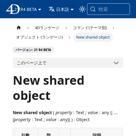
検索
21 R4 BETA
4D ドキュメンテーション
日本語
4Dランゲージ
コマンド(テーマ別)
オブジェクト (ランゲージ)
New shared object
バージョン: 21 R4 BETA
このページ上で
New shared
object
New shared object
(
property
: Text ;
value
: any {; ...
(
property
: Text ;
value
: any)} ) : Object
引数
型
説明