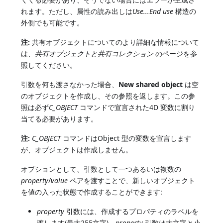
れます。ただし、属性の読み出しは
Use...End use
構造の
外側でも可能です。
注:
共有オブジェクトについてのより詳細な情報について
は、
共有オブジェクトと共有コレクション
のページを参
照してください。
引数を何も渡さなかった場合、
New shared object
は空
のオブジェクトを作成し、その参照を返します。この参
照は必ず
C_OBJECT
コマンドで宣言された4D 変数に割り
当てる必要があります。
注:
C_OBJECT
コマンドはObject 型の変数を宣言します
が、オブジェクトは作成しません。
オプションとして、引数として一つあるいは複数の
property
/
value
ペアを渡すことで、新しいオブジェクト
を値の入った状態で作成することができます:
property
引数には、作成するプロパティのラベルを
渡します(最大255文字)。
property
引数は大文字と小