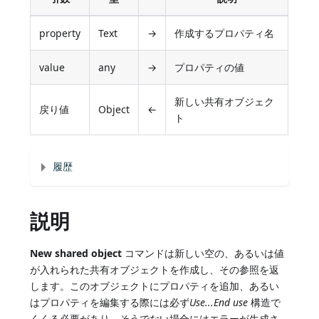
property
Text
→
作成するプロパティ名
value
any
→
プロパティの値
新しい共有オブジェク
戻り値
Object
←
ト
履歴
説明
New shared object
コマンドは新しい空の、あるいは値
が入れられた共有オブジェクトを作成し、その参照を返
します。このオブジェクトにプロパティを追加、あるい
はプロパティを編集する際には必ず
Use...End use
構造で
くくる必要があり、そうでない場合にはエラーが生成さ