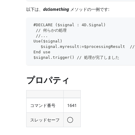
以下は、
doSomething
メソッドの一例です:
 #DECLARE ($signal : 4D.Signal)
  // 何らかの処理
  //...
 Use($signal)
    $signal.myresult:=$processingResult
 End use
 $signal.trigger() // 処理が完了しました
プロパティ
コマンド番号
1641
スレッドセーフ
◯