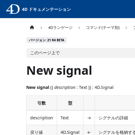
4D ドキュメンテーション
4Dランゲージ
コマンド(テーマ別)
バージョン: 21 R4 BETA
このページ上で
New signal
New signal
({
description
: Text }) : 4D.Signal
引数
型
description
Text
→
シグナルの詳細
戻り値
4D.Signal
←
シグナルを格納す