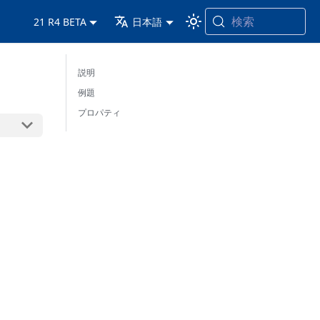
検索
21 R4 BETA
日本語
説明
例題
プロパティ