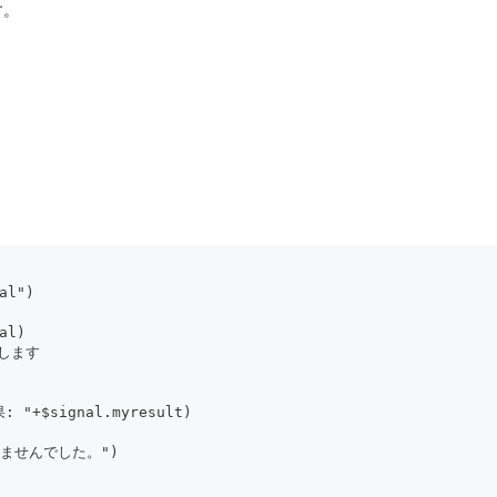
す。
al")
al)
機します
"+$signal.myresult)
できませんでした。")