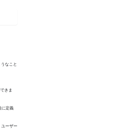
ようなこと
ができま
後に定義
、ユーザー