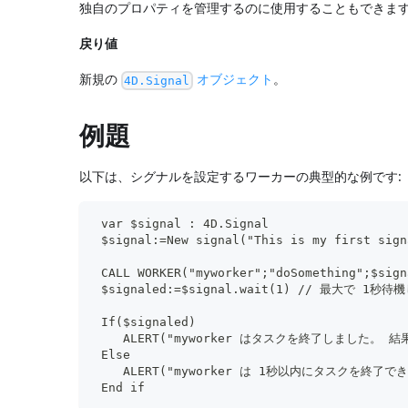
独自のプロパティを管理するのに使用することもできま
戻り値
新規の
オブジェクト
。
4D.Signal
例題
以下は、シグナルを設定するワーカーの典型的な例です:
 var $signal : 4D.Signal
 $signal:=New signal("This is my first sign
 CALL WORKER("myworker";"doSomething";$sign
 $signaled:=$signal.wait(1) // 最大で 1秒待
 If($signaled)
    ALERT("myworker はタスクを終了しました。 結果: 
 Else
    ALERT("myworker は 1秒以内にタスクを終了
 End if