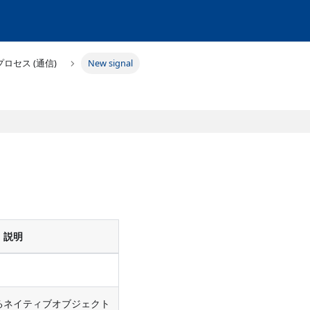
プロセス (通信)
New signal
説明
るネイティブオブジェクト