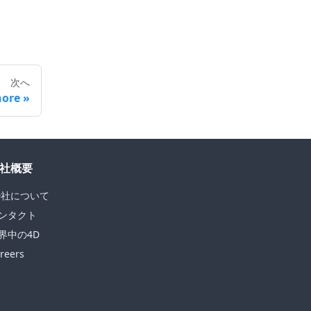
次へ
ore
社概要
D社について
ンタクト
界中の4D
reers