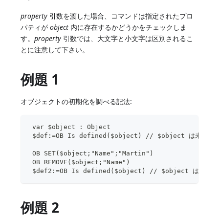
property
引数を渡した場合、コマンドは指定されたプロ
パティが
object
内に存在するかどうかをチェックしま
す。
property
引数では、大文字と小文字は区別されるこ
とに注意して下さい。
例題 1
オブジェクトの初期化を調べる記法:
 var $object : Object
 $def:=OB Is defined($object) // $object は未定義
 OB SET($object;"Name";"Martin")
 OB REMOVE($object;"Name")
 $def2:=OB Is defined($object) // $object 
例題 2