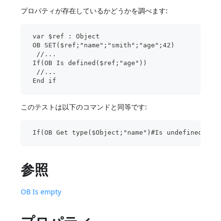
プロパティが存在しているかどうかを調べます:
 var $ref : Object
 OB SET($ref;"name";"smith";"age";42)
  //...
 If(OB Is defined($ref;"age"))
  //...
 End if
このテストは以下のコマンドと同等です:
 If(OB Get type($Object;"name")#Is undefined)
参照
OB Is empty