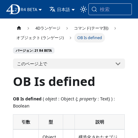
検索
21 R4 BETA
4D ドキュメンテーション
日本語
4Dランゲージ
コマンド(テーマ別)
オブジェクト (ランゲージ)
OB Is defined
バージョン: 21 R4 BETA
このページ上で
OB Is defined
OB Is defined
(
object
: Object {;
property
: Text} ) :
Boolean
引数
型
説明
Object,
構造化されたオブジ