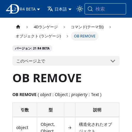
検索
21 R4 BETA
4D ドキュメンテーション
日本語
4Dランゲージ
コマンド(テーマ別)
オブジェクト (ランゲージ)
OB REMOVE
バージョン: 21 R4 BETA
このページ上で
OB REMOVE
OB REMOVE
(
object
: Object ;
property
: Text )
引数
型
説明
Object,
構造化されたオブ
object
→
Object
ジェクト