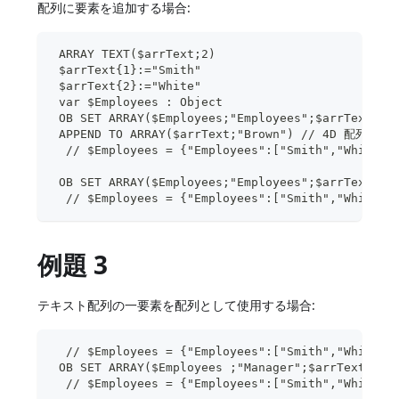
配列に要素を追加する場合:
 ARRAY TEXT($arrText;2)
 $arrText{1}:="Smith"
 $arrText{2}:="White"
 var $Employees : Object
 OB SET ARRAY($Employees;"Employees";$arrText)
 APPEND TO ARRAY($arrText;"Brown") // 4D 配列に
  // $Employees = {"Employees":["Smith","White"]
 OB SET ARRAY($Employees;"Employees";$arrText)
  // $Employees = {"Employees":["Smith","White",
例題 3
テキスト配列の一要素を配列として使用する場合:
  // $Employees = {"Employees":["Smith","White",
 OB SET ARRAY($Employees ;"Manager";$arrText{1})
  // $Employees = {"Employees":["Smith","White",