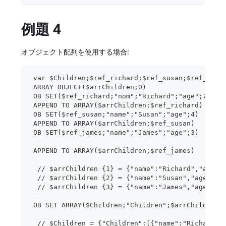
例題 4
オブジェクト配列を使用する場合:
 var $Children;$ref_richard;$ref_susan;$ref_jame
 ARRAY OBJECT($arrChildren;0)
 OB SET($ref_richard;"nom";"Richard";"age";7)
 APPEND TO ARRAY($arrChildren;$ref_richard)
 OB SET($ref_susan;"name";"Susan";"age";4)
 APPEND TO ARRAY($arrChildren;$ref_susan)
 OB SET($ref_james;"name";"James";"age";3)
 APPEND TO ARRAY($arrChildren;$ref_james)
  // $arrChildren {1} = {"name":"Richard","age":
  // $arrChildren {2} = {"name":"Susan","age":4}
  // $arrChildren {3} = {"name":"James","age":3}
 OB SET ARRAY($Children;"Children";$arrChildren)
  // $Children = {"Children":[{"name":"Richard",