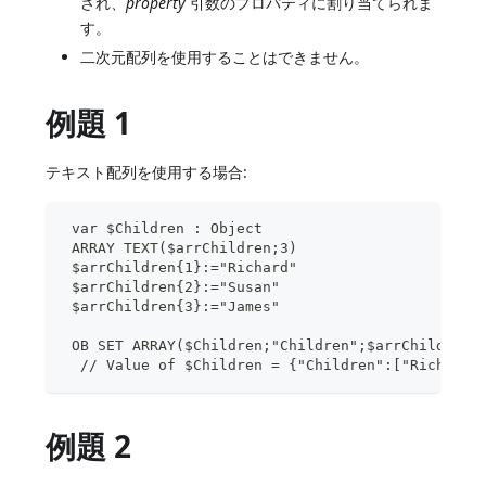
され、
property
引数のプロパティに割り当てられま
す。
二次元配列を使用することはできません。
例題 1
テキスト配列を使用する場合:
 var $Children : Object
 ARRAY TEXT($arrChildren;3)
 $arrChildren{1}:="Richard"
 $arrChildren{2}:="Susan"
 $arrChildren{3}:="James"
 OB SET ARRAY($Children;"Children";$arrChildren)
  // Value of $Children = {"Children":["Richard"
例題 2