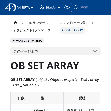
検索
21 R4 BETA
4D ドキュメンテーション
日本語
4Dランゲージ
コマンド(テーマ別)
オブジェクト (ランゲージ)
OB SET ARRAY
バージョン: 21 R4 BETA
このページ上で
OB SET ARRAY
OB SET ARRAY
(
object
: Object ;
property
: Text ;
array
: Array, Variable )
引数
型
説明
Object,
構造化されたオブ