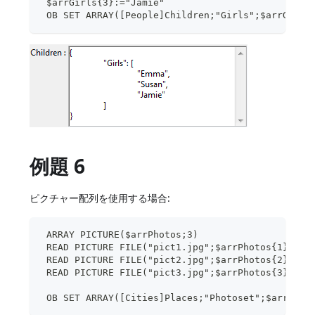
 $arrGirls{3}:="Jamie"
 OB SET ARRAY([People]Children;"Girls";$arrGirls
例題 6
ピクチャー配列を使用する場合:
 ARRAY PICTURE($arrPhotos;3)
 READ PICTURE FILE("pict1.jpg";$arrPhotos{1})
 READ PICTURE FILE("pict2.jpg";$arrPhotos{2})
 READ PICTURE FILE("pict3.jpg";$arrPhotos{3})
 OB SET ARRAY([Cities]Places;"Photoset";$arrPhot