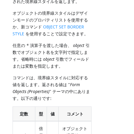
された境界線スタイルを返します。
オブジェクトの境界線スタイルはデザイ
ンモードのプロパティリストを使用する
か、新コマンド
OBJECT SET BORDER
STYLE
を使用することで設定できます。
任意の
*
演算子を渡した場合、
object
引
数でオブジェクト名を文字列で指定しま
す。省略時には
object
引数でフィールド
または変数を指定します。
コマンドは、境界線スタイルに対応する
値を返します。返される値は "
Form
Objects (Properties)
" テーマの中にありま
す。以下の通りです:
定数
型
値
コメント
倍
オブジェクト