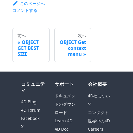
このページへ
コメントする
前へ
次へ
OBJECT
OBJECT Get
GET BEST
context
SIZE
menu
コミュニテ
サポート
会社概要
ィ
ドキュメン
4D社につい
4D Blog
トのダウン
て
4D Forum
ロード
コンタクト
Facebook
Learn 4D
世界中の4D
X
4D Doc
Careers