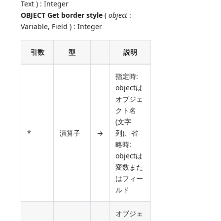
Text ) : Integer
OBJECT Get border style
(
object
:
Variable, Field ) : Integer
引数
型
説明
指定時:
objectは
オブジェ
クト名
(文字
*
演算子
→
列)、省
略時:
objectは
変数また
はフィー
ルド
オブジェ