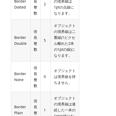
Border
長
の境界線は
2
Dotted
整
1ptの点線に
数
なります。
オブジェクト
倍
の境界線は二
Border
長
重線(1ピクセ
5
Double
整
ル離れた2本
数
の1ptの線)に
なります。
倍
オブジェクト
Border
長
0
は境界線を持
None
整
ちません。
数
オブジェクト
倍
の境界線は連
Border
長
1
続した一本の
Plain
整
1ptの線にな