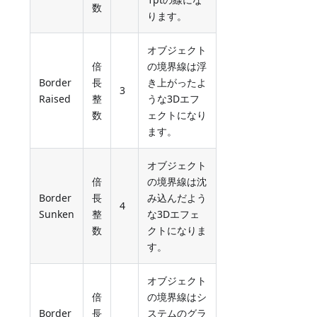
数
ります。
オブジェクト
倍
の境界線は浮
Border
長
き上がったよ
3
Raised
整
うな3Dエフ
数
ェクトになり
ます。
オブジェクト
倍
の境界線は沈
Border
長
み込んだよう
4
Sunken
整
な3Dエフェ
数
クトになりま
す。
オブジェクト
倍
の境界線はシ
Border
長
ステムのグラ