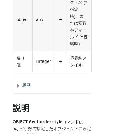
クト名 (*
指定
時)、ま
object
any
→
たは変数
やフィー
ルド (*省
略時)
戻り
境界線ス
Integer
←
値
タイル
履歴
説明
OBJECT Get border style
コマンドは、
object
引数で指定したオブジェクトに設定