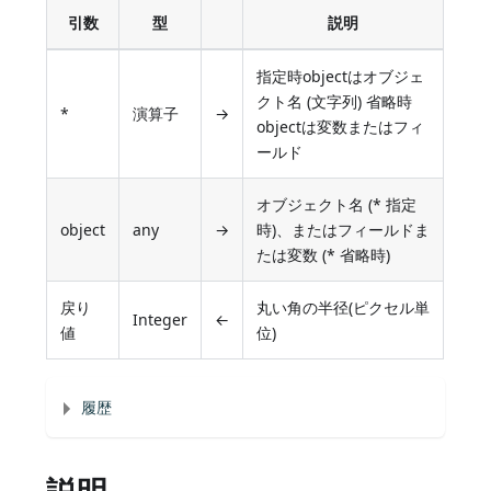
引数
型
説明
指定時objectはオブジェ
クト名 (文字列) 省略時
*
演算子
→
objectは変数またはフィ
ールド
オブジェクト名 (* 指定
object
any
→
時)、またはフィールドま
たは変数 (* 省略時)
戻り
丸い角の半径(ピクセル単
Integer
←
値
位)
履歴