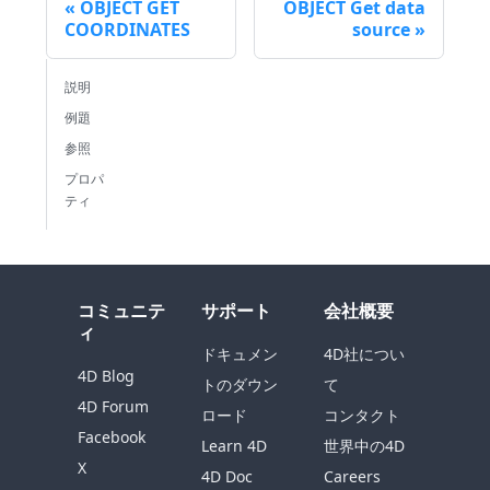
OBJECT GET
OBJECT Get data
COORDINATES
source
説明
例題
参照
プロパ
ティ
コミュニテ
サポート
会社概要
ィ
ドキュメン
4D社につい
4D Blog
トのダウン
て
4D Forum
ロード
コンタクト
Facebook
Learn 4D
世界中の4D
X
4D Doc
Careers