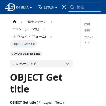
検索
21 R4 BETA
4D ドキュメンテーション
日本語
4Dランゲージ
説明
コマンド(テーマ別)
参照
オブジェクト (フォーム)
プロパ
ティ
OBJECT Get title
バージョン: 21 R4 BETA
このページ上で
OBJECT Get
title
OBJECT Get title
( * ;
object
: Text ) :