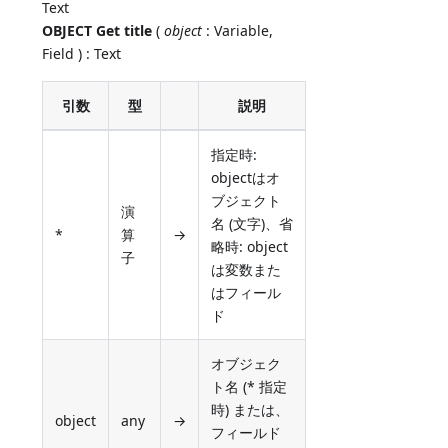
Text
OBJECT Get title
(
object
: Variable,
Field ) : Text
引数
型
説明
指定時:
objectはオ
ブジェクト
演
名 (文字)、省
*
算
→
略時: object
子
は変数また
はフィール
ド
オブジェク
ト名 (* 指定
時) または、
object
any
→
フィールド