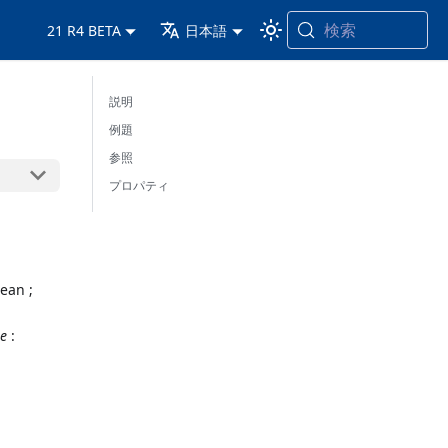
検索
21 R4 BETA
日本語
説明
例題
参照
プロパティ
ean ;
e
: