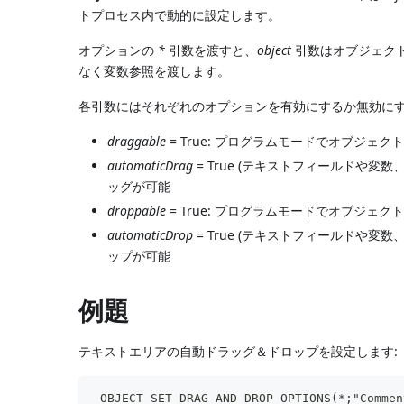
トプロセス内で動的に設定します。
オプションの
*
引数を渡すと、
object
引数はオブジェクト
なく変数参照を渡します。
各引数にはそれぞれのオプションを有効にするか無効にす
draggable
= True: プログラムモードでオブジェ
automaticDrag
= True (テキストフィールドや
ッグが可能
droppable
= True: プログラムモードでオブジェ
automaticDrop
= True (テキストフィールドや
ップが可能
例題
テキストエリアの自動ドラッグ＆ドロップを設定します:
 OBJECT SET DRAG AND DROP OPTIONS(*;"Commen