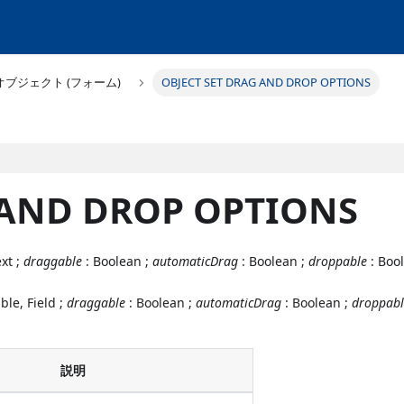
オブジェクト (フォーム)
OBJECT SET DRAG AND DROP OPTIONS
 AND DROP OPTIONS
ext ;
draggable
: Boolean ;
automaticDrag
: Boolean ;
droppable
: Bool
ble, Field ;
draggable
: Boolean ;
automaticDrag
: Boolean ;
droppabl
説明