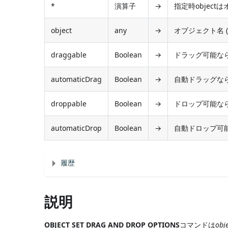
*
演算子
→
指定時object
object
any
→
オブジェクト名 (
draggable
Boolean
→
ドラッグ可能ならT
automaticDrag
Boolean
→
自動ドラッグならT
droppable
Boolean
→
ドロップ可能ならT
automaticDrop
Boolean
→
自動ドロップ可能な
履歴
説明
OBJECT SET DRAG AND DROP OPTIONS
コマンドは
obj