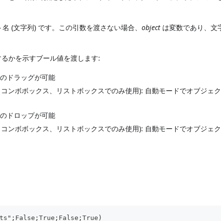
名 (文字列) です。この引数を渡さない場合、
object
は変数であり、文
るかを示すブール値を渡します:
クトのドラッグが可能
変数、コンボボックス、リストボックスでのみ使用): 自動モードでオブジェ
クトのドロップが可能
変数、コンボボックス、リストボックスでのみ使用): 自動モードでオブジェ
ts";False;True;False;True)