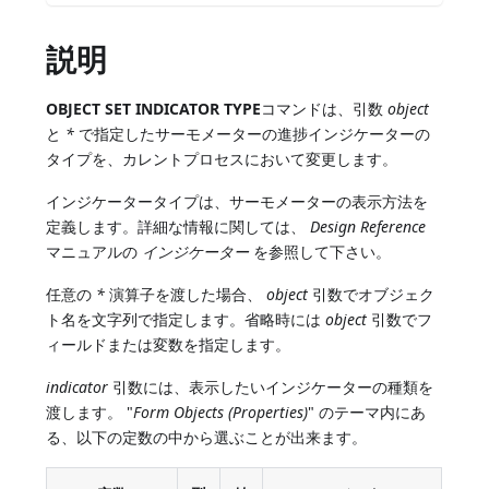
説明
OBJECT SET INDICATOR TYPE
コマンドは、引数
object
と
*
で指定したサーモメーターの進捗インジケーターの
タイプを、カレントプロセスにおいて変更します。
インジケータータイプは、サーモメーターの表示方法を
定義します。詳細な情報に関しては、
Design Reference
マニュアルの
インジケーター
を参照して下さい。
任意の
*
演算子を渡した場合、
object
引数でオブジェク
ト名を文字列で指定します。省略時には
object
引数でフ
ィールドまたは変数を指定します。
indicator
引数には、表示したいインジケーターの種類を
渡します。 "
Form Objects (Properties)
" のテーマ内にあ
る、以下の定数の中から選ぶことが出来ます。