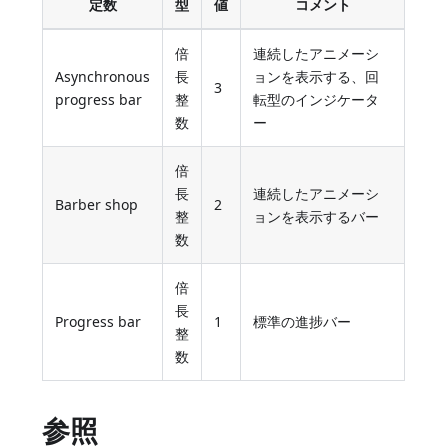
定数
型
値
コメント
倍
連続したアニメーシ
Asynchronous
長
ョンを表示する、回
3
progress bar
整
転型のインジケータ
数
ー
倍
長
連続したアニメーシ
Barber shop
2
整
ョンを表示するバー
数
倍
長
Progress bar
1
標準の進捗バー
整
数
参照