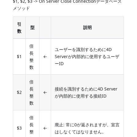
$1, $2, $3 -> On Server Close Connectionデータベース
メソッド
引
型
説明
数
倍
ユーザーを識別するために4D
長
$1
←
Serverが内部的に使用するユーザ
整
ーID
数
倍
長
接続を識別するために4D Server
$2
←
整
が内部的に使用する接続ID
数
倍
長
廃止: 常に0が返されますが、宣言
$3
←
整
はしなくてはなりません。