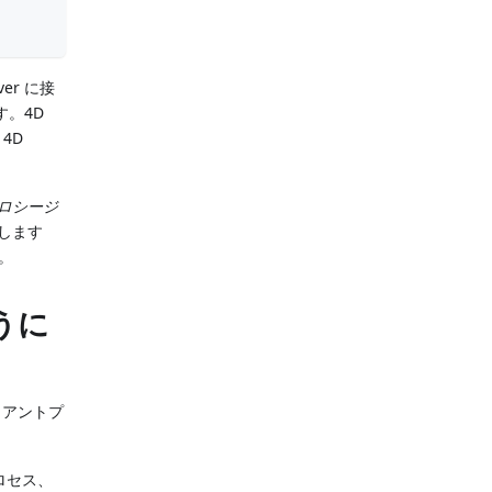
er に接
す。4D
4D
ロシージ
します
ん。
ように
イアントプ
ロセス、