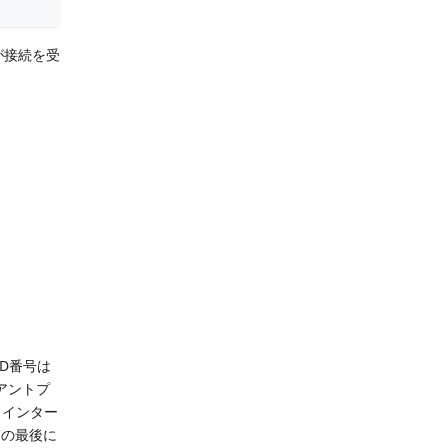
が接続を受
D番号は
アントプ
。インター
節の最後に