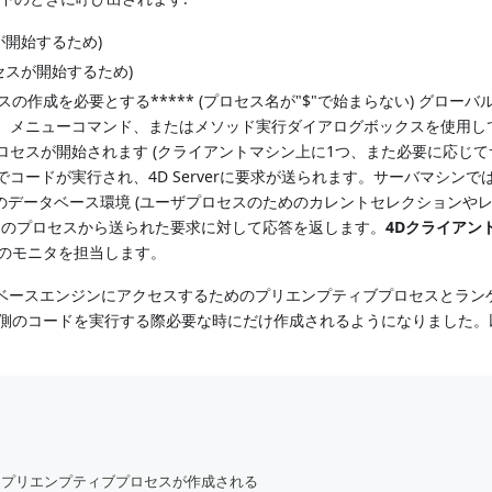
が開始するため)
セスが開始するため)
作成を必要とする***** (プロセス名が"$"で始まらない) グローバ
、メニューコマンド、またはメソッド実行ダイアログボックスを使用し
プロセスが開始されます (クライアントマシン上に1つ、また必要に応じ
コードが実行され、4D Serverに要求が送られます。サーバマシンで
のデータベース環境 (ユーザプロセスのためのカレントセレクションや
中のプロセスから送られた要求に対して応答を返します。
4Dクライアン
スのモニタを担当します。
ータベースエンジンにアクセスするためのプリエンプティブプロセスとラン
ト側のコードを実行する際必要な時にだけ作成されるようになりました。
サーバーにプリエンプティブプロセスが作成される