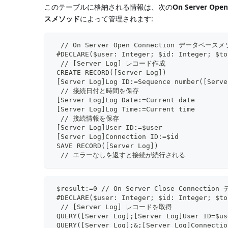
このテーブルに格納される情報は、次の
On Server O
スメソッド
によって管理されます:
  // On Server Open Connection データベース
 #DECLARE($user: Integer; $id: Integer; $to
  // [Server Log] レコード作成
 CREATE RECORD([Server Log])
 [Server Log]Log ID:=Sequence number([Serve
  // 接続日付と時間を保存
 [Server Log]Log Date:=Current date
 [Server Log]Log Time:=Current time
  // 接続情報を保存
 [Server Log]User ID:=$user
 [Server Log]Connection ID:=$id
 SAVE RECORD([Server Log])
  // エラーなしを返すと接続が続行される
 $result:=0 // On Server Close Connect
 #DECLARE($user: Integer; $id: Integer; $to
  // [Server Log] レコードを取得
 QUERY([Server Log];[Server Log]User ID=$us
 QUERY([Server Log];&;[Server Log]Connectio