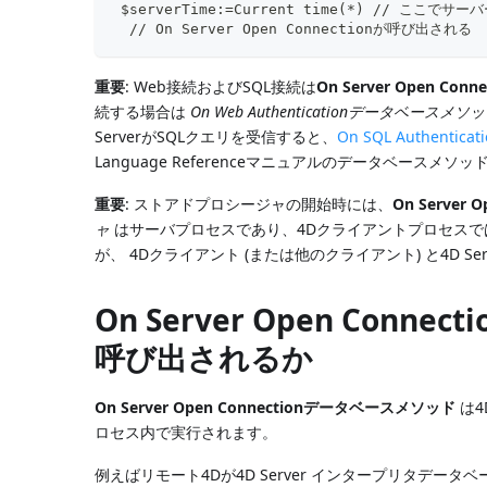
 $serverTime:=Current time(*) // 
  // On Server Open Connectionが呼び出される
重要
: Web接続およびSQL接続は
On Server Open C
続する場合は
On Web Authenticationデータベースメソ
ServerがSQLクエリを受信すると、
On SQL Authent
Language Referenceマニュアルのデータベース
重要
: ストアドプロシージャの開始時には、
On Server
ャ
はサーバプロセスであり、4Dクライアントプロセス
が、 4Dクライアント (または他のクライアント) と4D
On Server Open Co
呼び出されるか
On Server Open Connectionデータベースメソッド
は4
ロセス内で実行されます。
例えばリモート4Dが4D Server インタープリタデ