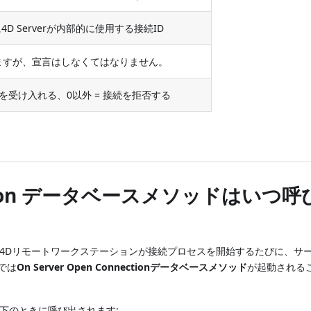
D Serverが内部的に使用する接続ID
れますが、宣言はしなくてはなりません。
続を受け入れる、0以外 = 接続を拒否する
nnection データベースメソッドはいつ
4Dリモートワークステーションが接続プロセスを開始するたびに、サ
境では
On Server Open Connectionデータベースメソッド
が起動される
下のときに呼び出されます: