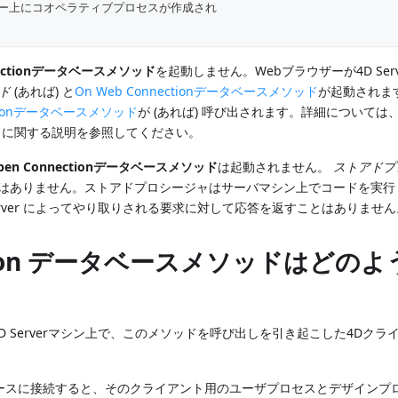
ここでサーバー上にコオペラティブプロセスが作成され
onnectionデータベースメソッド
を起動しません。Webブラウザーが4D Serv
ッド
(あれば) と
On Web Connectionデータベースメソッド
が起動されま
icationデータベースメソッド
が (あれば) 呼び出されます。詳細については、
メソッドに関する説明を参照してください。
 Open Connectionデータベースメソッド
は起動されません。
ストアドプ
ではありません。ストアドプロシージャはサーバマシン上でコードを実行
 Server によってやり取りされる要求に対して応答を返すことはありませ
nnection データベースメソッドはどの
D Serverマシン上で、このメソッドを呼び出しを引き起こした4Dクラ
ータベースに接続すると、そのクライアント用のユーザプロセスとデザインプ