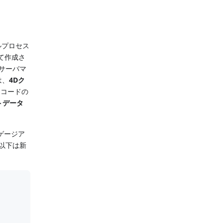
ルプロセス
て作成さ
てサーバマ
は、
4Dク
レコードの
トデータ
ゲージア
以下は新