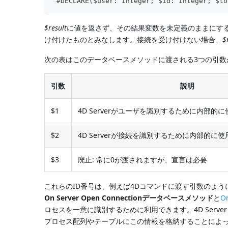
 #DECLARE($user: Integer; $id: Integer; $to
$result
に値を返さず、その結果変数を未定義のままにするか
け付けたものとみなします。接続を受け付けない場合、
$
次の表はこのデータベースメソッドに渡される3つの引数
引数
説明
$1
4D Serverがユーザを識別するために内部的
$2
4D Serverが接続を識別するために内部的に
$3
廃止: 常に0が渡されますが、宣言は必要
これらのID番号は、例えば4Dコマンドに渡す引数のよ
On Server Open Connectionデータベースメソッド
と
O
ロセスを一意に識別するために利用できます。4D Ser
プロセス配列やテーブルにこの情報を格納することによっ