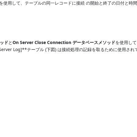
を使用して、テーブルの同一レコードに接続 の開始と終了の日付と時
ソッド
と
On Server Close Connection データベースメソッド
を使用して
ver Log]**テーブル (下図) は接続処理の記録を取るために使用され