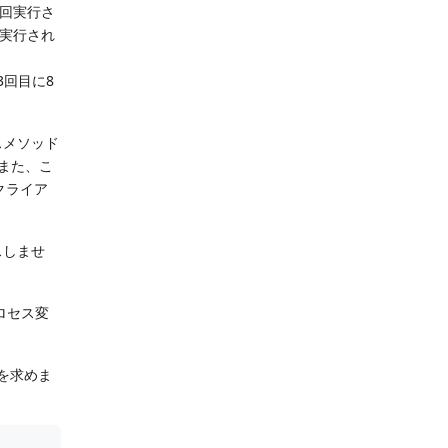
3回実行さ
で実行され
3回目に8
スメソッド
また、こ
クライア
スしませ
ロセス変
を求めま