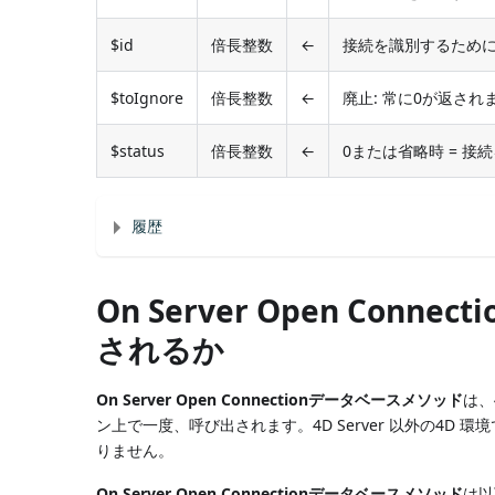
$id
倍長整数
←
接続を識別するために4
$toIgnore
倍長整数
←
廃止: 常に0が返さ
$status
倍長整数
←
0または省略時 = 接
履歴
On Server Open Co
されるか
On Server Open Connectionデータベースメソッド
は、
ン上で一度、呼び出されます。4D Server 以外の4D 環
りません。
On Server Open Connectionデータベースメソッド
は以