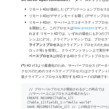
リモート4Dが接続した (アプリケーションプロセス
リモート4Dがデザインモードを開く (デザインプロ
リモート4Dが、サーバー上でコオペラティブプロセスの
を開始した。このプロセスは
New process
コマンド
れます リモート4Dでは、いずれの場合にも3つの
シン上に2つ) 。クライアントマシンでは、プロセスで
ライアントプロセス
はクライアントプロセスのため
ロック等) を管理し、クライアントマシン上で実行
ベースプロセス
は対応する4Dクライアントプロセ
(*)
4D v13より最適化のため、サーバープロセス (デ
クセスのためのコオペラティブプロセス) はクライアン
規クライアントプロセスを実行する4Dコードの詳細です:
  // グローバルプロセスが開始されるがこの時点では
  //サーバー上にはプロセスは作成されない
 CREATE RECORD([Table_1])
 [Table_1])field1_1:="Hello world"
 SAVE RECORD([Table_1]) // この時点で