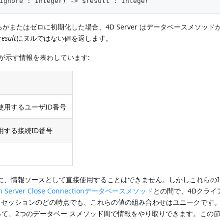
Ignore : Integer) -> $result : Integer
またはゼロに初期化した場合、4D Server はデータベースメソッド
result
にヌルではない値を返します。
が示す情報を表わしています:
に使用するユーザID番号
使用する接続ID番号
うに、情報ソースとして直接使用することはできません。しかしこれらのI
n Server Close Connectionデータベースメソッド
との間で、4Dクライ
ver セッションのどの時点でも、これらの値の組み合わせはユニークです
て、2つのデータベー スメソッド間で情報をやり取りできます。この