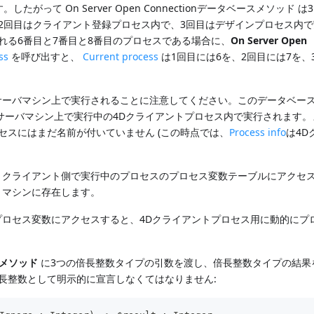
がって On Server Open Connectionデータベースメソッド は
2回目はクライアント登録プロセス内で、3回目はデザインプロセス内
れる6番目と7番目と8番目のプロセスである場合に、
On Server Open
ss
を呼び出すと、
Current process
は1回目には6を、2回目には7を、
ーバマシン上で実行されることに注意してください。このデータベー
サーバマシン上で実行中の4Dクライアントプロセス内で実行されます。
セスにはまだ名前が付いていません (この時点では、
Process info
は4D
クライアント側で実行中のプロセスのプロセス変数テーブルにアクセ
トマシンに存在します。
ロセス変数にアクセスすると、4Dクライアントプロセス用に動的にプ
ースメソッド
に3つの倍長整数タイプの引数を渡し、倍長整数タイプの結果
長整数として明示的に宣言しなくてはなりません: