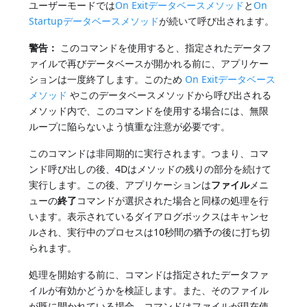
ユーザーモードでは
On Exitデータベースメソッド
と
On
Startupデータベースメソッド
が続いて呼び出されます。
警告：
このコマンドを使用すると、指定されたデータフ
ァイルで再びデータベースが開かれる前に、アプリケー
ションは一度終了します。このため
On Exitデータベース
メソッド
やこのデータベースメソッドから呼び出される
メソッド内で、このコマンドを使用する場合には、無限
ループに陥らないよう慎重な注意が必要です。
このコマンドは非同期的に実行されます。つまり、コマ
ンド呼び出しの後、4Dはメソッドの残りの部分を続けて
実行します。この後、アプリケーションは
ファイル
メニ
ューの
終了
コマンドが選択された場合と同様の処理を行
います。表示されているダイアログボックスはキャンセ
ルされ、実行中のプロセスは10秒間の猶予の後に打ち切
られます。
処理を開始する前に、コマンドは指定されたデータファ
イルが有効かどうかを検証します。また、そのファイル
が既に開かれている場合、コマンドはファイルが現在使