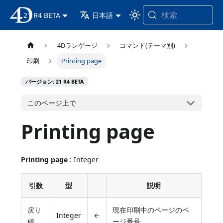
検索
21 R4 BETA
4D ドキュメンテーション
日本語
4Dランゲージ
コマンド(テーマ別)
印刷
Printing page
バージョン: 21 R4 BETA
このページ上で
Printing page
Printing page
: Integer
引数
型
説明
戻り
現在印刷中のページのペ
Integer
←
値
ージ番号