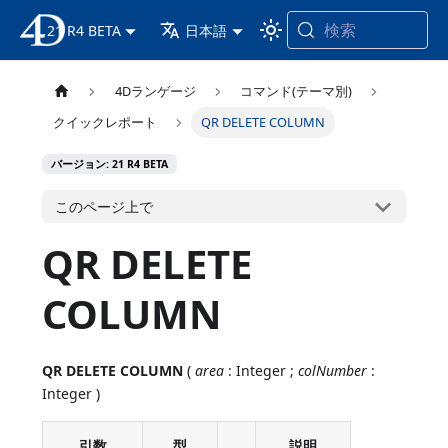
検索
21 R4 BETA
4D ドキュメンテーション
日本語
4Dランゲージ
コマンド(テーマ別)
クイックレポート
QR DELETE COLUMN
バージョン: 21 R4 BETA
このページ上で
QR DELETE
COLUMN
QR DELETE COLUMN
(
area
: Integer ;
colNumber
:
Integer )
引数
型
説明