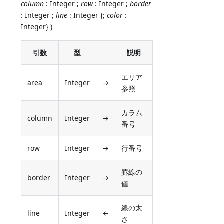
column
: Integer ;
row
: Integer ;
border
: Integer ;
line
: Integer {;
color
:
Integer} )
引数
型
説明
エリア
area
Integer
→
参照
カラム
column
Integer
→
番号
row
Integer
→
行番号
罫線の
border
Integer
→
値
線の太
line
Integer
←
さ