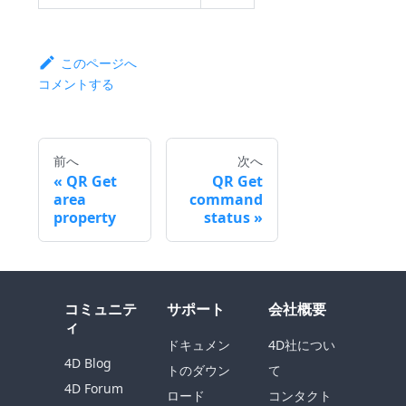
このページへ
コメントする
前へ
次へ
QR Get
QR Get
area
command
property
status
コミュニテ
サポート
会社概要
ィ
ドキュメン
4D社につい
4D Blog
トのダウン
て
4D Forum
ロード
コンタクト