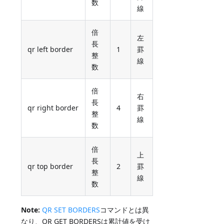
数
線
倍
左
長
qr left border
1
罫
整
線
数
倍
右
長
qr right border
4
罫
整
線
数
倍
上
長
qr top border
2
罫
整
線
数
Note:
QR SET BORDERS
コマンドとは異
なり、QR GET BORDERSは累計値を受け