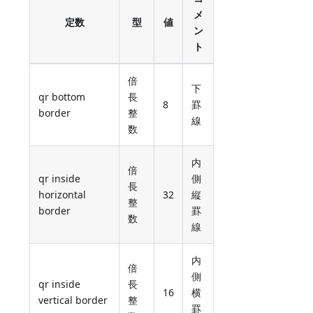
メ
定数
型
値
ン
ト
倍
下
qr bottom
長
8
罫
border
整
線
数
内
倍
qr inside
側
長
horizontal
32
縦
整
border
罫
数
線
内
倍
側
qr inside
長
16
横
vertical border
整
罫