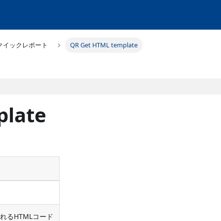
クイックレポート
QR Get HTML template
plate
れるHTMLコード