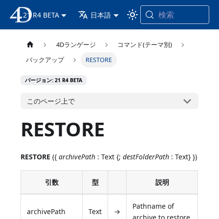
検索
21 R4 BETA
4D ドキュメンテーション
日本語
4Dランゲージ
コマンド(テーマ別)
バックアップ
RESTORE
バージョン: 21 R4 BETA
このページ上で
RESTORE
RESTORE
({
archivePath
: Text {;
destFolderPath
: Text} })
引数
型
説明
Pathname of
archivePath
Text
→
archive to restore