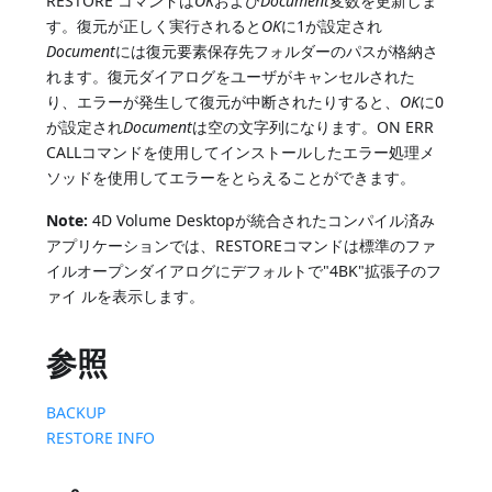
RESTORE コマンドは
OK
および
Document
変数を更新しま
す。復元が正しく実行されると
OK
に1が設定され
Document
には復元要素保存先フォルダーのパスが格納さ
れます。復元ダイアログをユーザがキャンセルされた
り、エラーが発生して復元が中断されたりすると、
OK
に0
が設定され
Document
は空の文字列になります。ON ERR
CALLコマンドを使用してインストールしたエラー処理メ
ソッドを使用してエラーをとらえることができます。
Note:
4D Volume Desktopが統合されたコンパイル済み
アプリケーションでは、RESTOREコマンドは標準のファ
イルオープンダイアログにデフォルトで"4BK"拡張子のフ
ァイ ルを表示します。
参照
BACKUP
RESTORE INFO