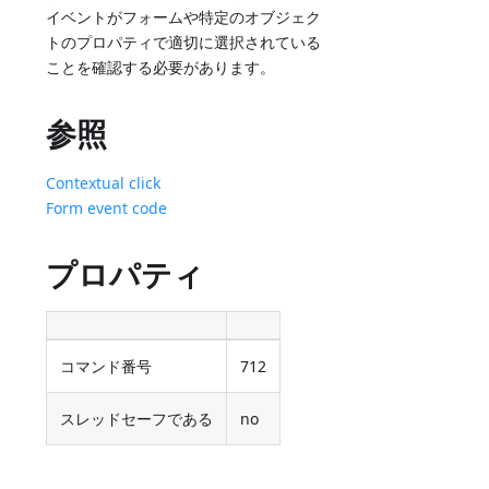
イベントがフォームや特定のオブジェク
トのプロパティで適切に選択されている
ことを確認する必要があります。
参照
Contextual click
Form event code
プロパティ
コマンド番号
712
スレッドセーフである
no