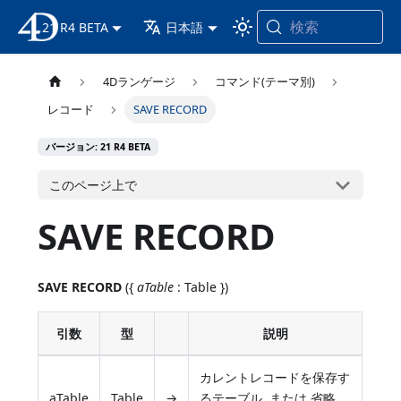
検索
21 R4 BETA
4D ドキュメンテーション
日本語
4Dランゲージ
コマンド(テーマ別)
レコード
SAVE RECORD
バージョン: 21 R4 BETA
このページ上で
SAVE RECORD
SAVE RECORD
({
aTable
: Table })
引数
型
説明
カレントレコードを保存す
aTable
Table
→
るテーブル, または 省略