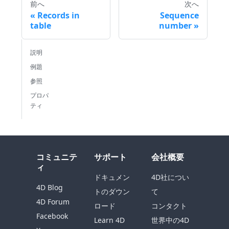
前へ
次へ
Records in
Sequence
table
number
説明
例題
参照
プロパ
ティ
コミュニテ
サポート
会社概要
ィ
ドキュメン
4D社につい
4D Blog
トのダウン
て
4D Forum
ロード
コンタクト
Facebook
Learn 4D
世界中の4D