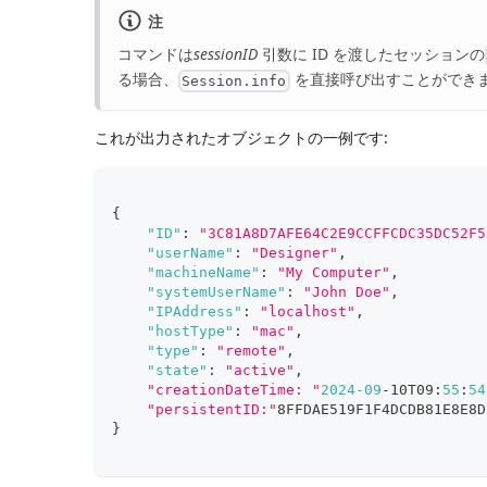
注
コマンドは
sessionID
引数に ID を渡したセッションの
る場合、
を直接呼び出すことができ
Session.info
これが出力されたオブジェクトの一例です:
{
"ID"
:
"3C81A8D7AFE64C2E9CCFFCDC35DC52F5
"userName"
:
"Designer"
,
"machineName"
:
"My Computer"
,
"systemUserName"
:
"John Doe"
,
"IPAddress"
:
"localhost"
,
"hostType"
:
"mac"
,
"type"
:
"remote"
,
"state"
:
"active"
,
"creationDateTime: "
2024
-09
-10T09
:
55
:
54
"persistentID:"
8FFDAE519F1F4DCDB81E8E8D
}