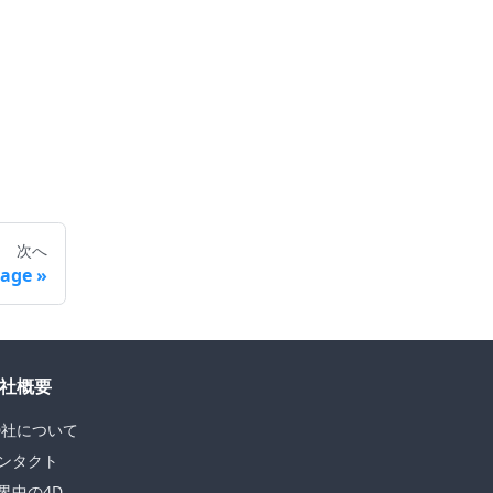
次へ
rage
社概要
D社について
ンタクト
界中の4D