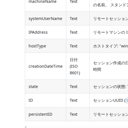
machineName
Text
の名前。 スタンド
systemUserName
Text
リモートセッション
IPAddress
Text
リモートマシンの 
hostType
Text
ホストタイプ: "win
日付
セッション作成の日
creationDateTime
(ISO
時間
8601)
state
Text
セッションの状態: "acti
ID
Text
セッションUUID (
persistentID
Text
リモートセッション