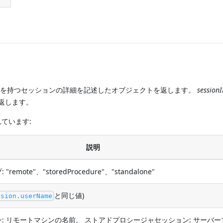
D を持つセッションの詳細を記述したオブジェクトを返します。
session
を返します。
ています:
説明
mote"、"storedProcedure"、"standalone"
と同じ値)
ssion.userName
: リモートマシンの名前。 ストアドプロシージャセッション: サーバー