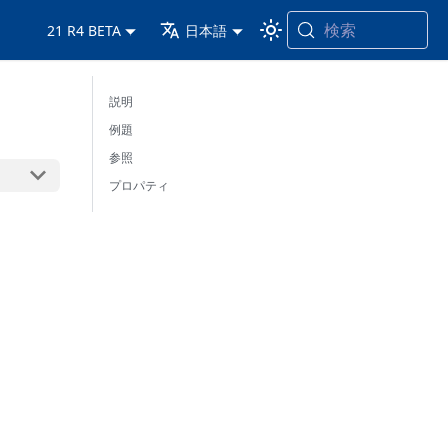
検索
21 R4 BETA
日本語
説明
例題
参照
プロパティ