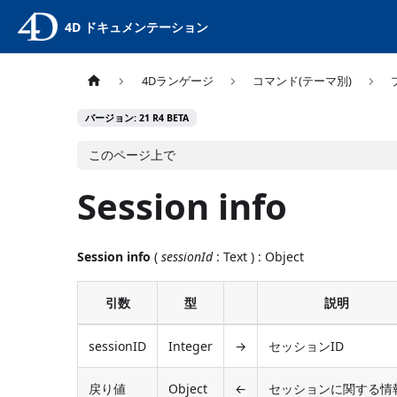
4D ドキュメンテーション
4Dランゲージ
コマンド(テーマ別)
バージョン: 21 R4 BETA
このページ上で
Session info
Session info
(
sessionId
: Text ) : Object
引数
型
説明
sessionID
Integer
→
セッションID
戻り値
Object
←
セッションに関する情