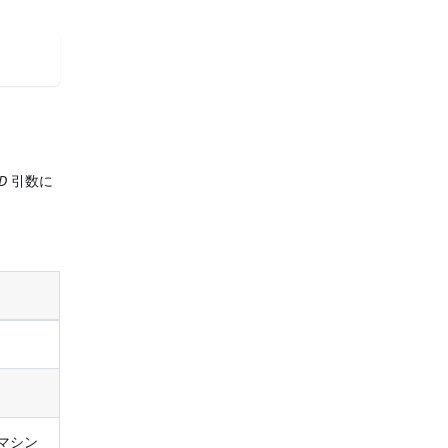
ID
引数に
マシン