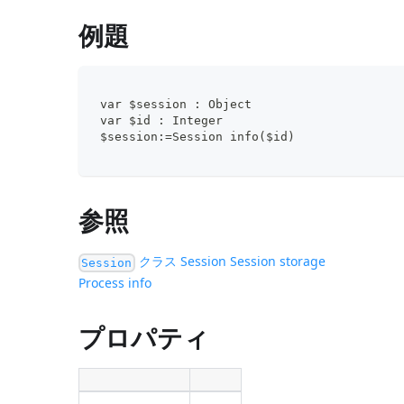
例題
 var $session : Object
 var $id : Integer
 $session:=Session info($id)
参照
クラス
Session
Session storage
Session
Process info
プロパティ