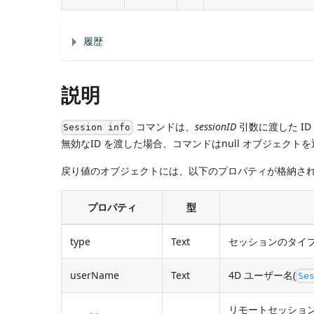
履歴
説明
コマンドは、
sessionID
引数に渡した I
Session info
無効なID を渡した場合、コマンドはnull オブジェクト
戻り値のオブジェクトには、以下のプロパティが格納され
プロパティ
型
type
Text
セッションのタイプ: "re
userName
Text
4D ユーザー名(
Se
リモートセッション