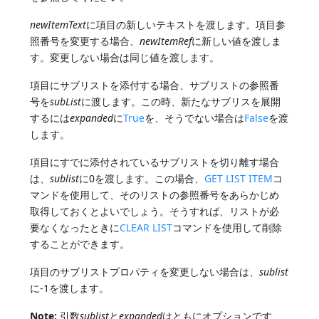
newItemText
に項目の新しいテキストを渡します。項目参
照番号を変更する場合、
newItemRef
に新しい値を渡しま
す。変更しない場合は同じ値を渡します。
項目にサブリストを添付する場合、サブリストの参照番
号を
subList
に渡します。この時、新たなサブリスを展開
するには
expanded
に
True
を、そうでない場合は
False
を渡
します。
項目にすでに添付されているサブリストを切り離す場合
は、
sublist
に0を渡します。この場合、
GET LIST ITEM
コ
マンドを使用して、そのリストの参照番号をあらかじめ
取得しておくとよいでしょう。そうすれば、リストが必
要なくなったときに
CLEAR LIST
コマンドを使用して削除
することができます。
項目のサブリストプロパティを変更しない場合は、
sublist
に-1を渡します。
Note:
引数
sublist
と
expanded
はともにオプションです