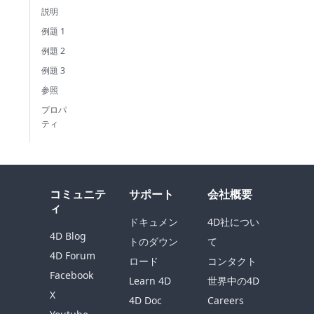
説明
例題 1
例題 2
例題 3
参照
プロパ
ティ
コミュニテ
サポート
会社概要
ィ
ドキュメン
4D社につい
4D Blog
トのダウン
て
4D Forum
ロード
コンタクト
Facebook
Learn 4D
世界中の4D
X
4D Doc
Careers