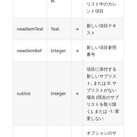
数
リスト中のカレ
ント項目
新しい項目テキ
newItemText
Text
→
スト
新しい項目参照
newItemRef
Integer
→
番号
項目に添付する
新しいサブリス
ト, または 0: サ
ブリストがない
sublist
Integer
→
場合 (現在のサブ
リストを取り除
く), または -1: 変
更しない
オプションのサ