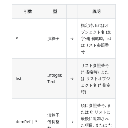
引数
型
説明
指定時, listはオ
ブジェクト名 (文
*
演算子
→
字列) 省略時, list
はリスト参照番
号
リスト参照番号
(* 省略時), また
Integer,
list
→
は リストオブジ
Text
ェクト名 (* 指定
時)
項目参照番号, ま
たは 0: リストに
演算子,
最後に追加され
itemRef | *
倍長整
→
た項目, または *: