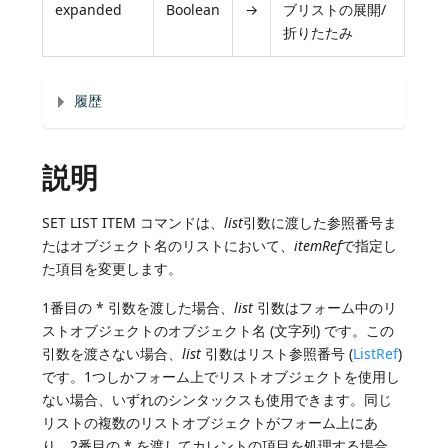
expanded
Boolean
→
ブリストの展開/
折りたたみ
履歴
説明
SET LIST ITEM コマンドは、
list
引数に渡した参照番号ま
たはオブジェクト名のリストにおいて、
itemRef
で指定し
た項目を変更します。
1番目の * 引数を渡した場合、
list
引数はフォーム中のリ
ストオブジェクトのオブジェクト名 (文字列) です。この
引数を渡さない場合、
list
引数はリスト参照番号 (
ListRef
)
です。1つしかフォーム上でリストオブジェクトを使用し
ない場合、いずれのシンタックスも使用できます。同じ
リストの複数のリストオブジェクトがフォーム上にあ
り、2番目の * を渡してカレントの項目を処理する場合、