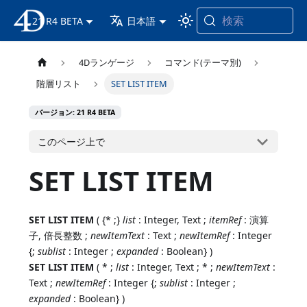
検索
21 R4 BETA
4D ドキュメンテーション
日本語
4Dランゲージ
コマンド(テーマ別)
階層リスト
SET LIST ITEM
バージョン: 21 R4 BETA
このページ上で
SET LIST ITEM
SET LIST ITEM
( {* ;}
list
: Integer, Text ;
itemRef
: 演算
子, 倍長整数 ;
newItemText
: Text ;
newItemRef
: Integer
{;
sublist
: Integer ;
expanded
: Boolean} )
SET LIST ITEM
( * ;
list
: Integer, Text ; * ;
newItemText
:
Text ;
newItemRef
: Integer {;
sublist
: Integer ;
expanded
: Boolean} )