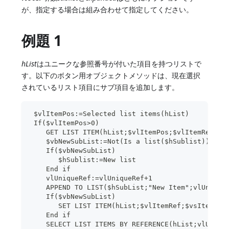
が、指定する場合は組み合わせて指定してください。
例題 1
hList
はユニークな参照番号が付いた項目を持つリストで
す。以下のボタン用オブジェクトメソッドは、現在選択
されているリスト項目にサブ項目を追加します。
 $vlItemPos:=Selected list items(hList)
 If($vlItemPos>0)
    GET LIST ITEM(hList;$vlItemPos;$vlItemRef;$v
    $vbNewSubList:=Not(Is a list($hSublist))
    If($vbNewSubList)
       $hSublist:=New list
    End if
    vlUniqueRef:=vlUniqueRef+1
    APPEND TO LIST($hSubList;"New Item";vlUnique
    If($vbNewSubList)
       SET LIST ITEM(hList;$vlItemRef;$vsItemTex
    End if
    SELECT LIST ITEMS BY REFERENCE(hList;vlUniqu