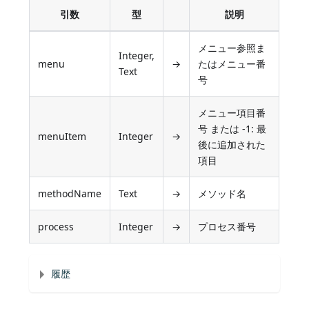
引数
型
説明
メニュー参照ま
Integer,
menu
→
たはメニュー番
Text
号
メニュー項目番
号 または -1: 最
menuItem
Integer
→
後に追加された
項目
methodName
Text
→
メソッド名
process
Integer
→
プロセス番号
履歴