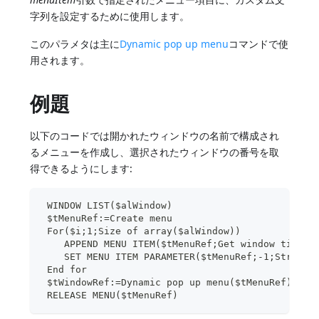
字列を設定するために使用します。
このパラメタは主に
Dynamic pop up menu
コマンドで使
用されます。
例題
以下のコードでは開かれたウィンドウの名前で構成され
るメニューを作成し、選択されたウィンドウの番号を取
得できるようにします:
 WINDOW LIST($alWindow)
 $tMenuRef:=Create menu
 For($i;1;Size of array($alWindow))
    APPEND MENU ITEM($tMenuRef;Get window ti
    SET MENU ITEM PARAMETER($tMenuRef;-1;Str
 End for
 $tWindowRef:=Dynamic pop up menu($tMenuRef)
 RELEASE MENU($tMenuRef)