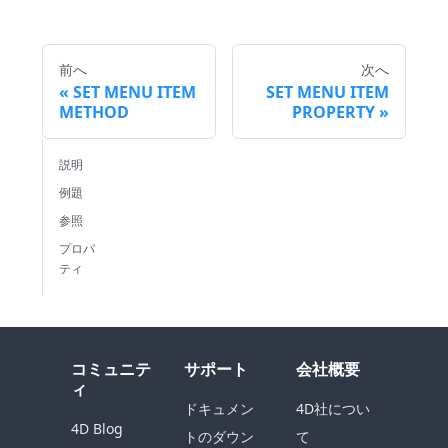
前へ
次へ
SET MENU ITEM
SET MENU ITEM
METHOD
PROPERTY
説明
例題
参照
プロパ
ティ
コミュニテ
サポート
会社概要
ィ
ドキュメン
4D社につい
4D Blog
トのダウン
て