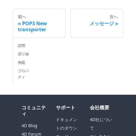
前へ
次へ
POP3 New
メッセージ
transporter
説明
戻り値
例題
プロパ
ティ
コミュニテ
サポート
会社概要
ィ
ドキュメン
4D社につい
4D Blog
トのダウン
て
4D Forum