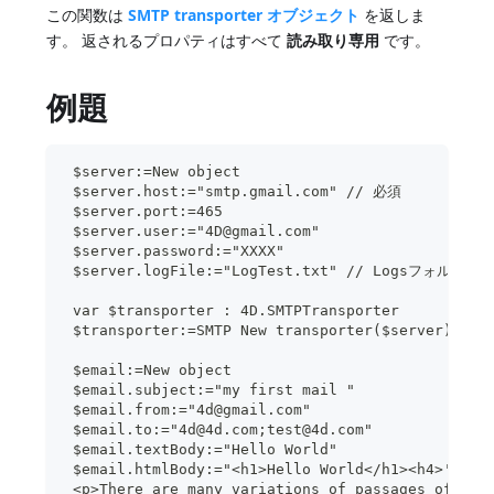
この関数は
SMTP transporter オブジェクト
を返しま
す。 返されるプロパティはすべて
読み取り専用
です。
例題
 $server:=New object
 $server.host:="smtp.gmail.com" // 必須
 $server.port:=465
 $server.user:="4D@gmail.com"
 $server.password:="XXXX"
 $server.logFile:="LogTest.txt" // Logsフ
 var $transporter : 4D.SMTPTransporter
 $transporter:=SMTP New transporter($server)
 $email:=New object
 $email.subject:="my first mail "
 $email.from:="4d@gmail.com"
 $email.to:="4d@4d.com;test@4d.com"
 $email.textBody:="Hello World"
 $email.htmlBody:="<h1>Hello World</h1><h4>'Nequ
 <p>There are many variations of passages of Lor