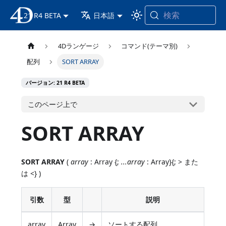
検索
21 R4 BETA
4D ドキュメンテーション
日本語
4Dランゲージ
コマンド(テーマ別)
配列
SORT ARRAY
バージョン: 21 R4 BETA
このページ上で
SORT ARRAY
SORT ARRAY
(
array
: Array {;
...array
: Array}{; > また
は <} )
引数
型
説明
array
Array
→
ソートする配列