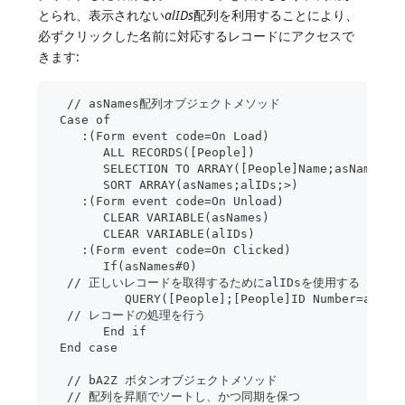
とられ、表示されない
alIDs
配列を利用することにより、
必ずクリックした名前に対応するレコードにアクセスで
きます:
  // asNames配列オブジェクトメソッド
 Case of
    :(Form event code=On Load)
       ALL RECORDS([People])
       SELECTION TO ARRAY([People]Name;asNames;[
       SORT ARRAY(asNames;alIDs;>)
    :(Form event code=On Unload)
       CLEAR VARIABLE(asNames)
       CLEAR VARIABLE(alIDs)
    :(Form event code=On Clicked)
       If(asNames#0)
  // 正しいレコードを取得するためにalIDsを使用する
          QUERY([People];[People]ID Number=alIDs
  // レコードの処理を行う
       End if
 End case
  // bA2Z ボタンオブジェクトメソッド
  // 配列を昇順でソートし、かつ同期を保つ