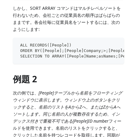
しかし、SORT ARRAY コマンドはマルチレベルソートを
行わないため、会社ごとの従業員名の順序はばらばらの
ままです。各会社毎に従業員名をソートするには、次の
ようにします:
 ALL RECORDS([People])
 ORDER BY([People];[People]Company;>;[People]Nam
 SELECTION TO ARRAY([People]Name;asNames;[People
例題 2
次の例では、
[People]
テーブルから名前をフローティング
ウィンドウに表示します。ウィンドウ上のボタンをクリ
ックすると、名前のリストをAからZへ、またはZからAへ
ソートします。同じ名前の人が複数存在するため、イン
デックス付きで重複不可である
[People]ID number
フィー
ルドを使用できます。名前のリストをクリックすると、
クリックした名前を持つレコードを取得します。同期が