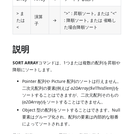
> ま
">" : 昇順ソート, または "<"
演算
たは
→
: 降順ソート, または 省略し
子
<
た場合降順ソート
説明
SORT ARRAY
コマンドは、1つまたは複数の配列を昇順や
降順にソートします。
Pointer 配列や Picture 配列のソートは行えません。
二次元配列の要素(例えば
a2DArray{$vlThisElem}
)を
ソートすることはできますが、二次元配列そのもの
(
a2DArray
)をソートすることはできません。
Object 型の配列をソートすることはできます。Null
要素はグループ化され、配列の要素は内部的な順番
によってソートされます。