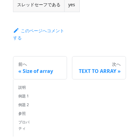
スレッドセーフである
yes
このページへコメント
する
前へ
次へ
Size of array
TEXT TO ARRAY
説明
例題 1
例題 2
参照
プロパ
ティ