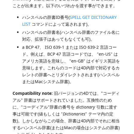
ことが出来ます。以下のいづれかを渡す事ができます。
ハンスペルの辞書ID番号(
SPELL GET DICTIONARY
LIST
コマンドによって返されます)。
ハンスペルの辞書名(ハンスペル辞書のファイル名に
対応、拡張子はあってもなくても可)。
a BCP 47、 ISO 639-1 または ISO 639-2 言語コー
ド。例えば、BCP 47 言語コードでは、 "en-US" は
アメリカ英語を意味し、 "en-GB" はイギリス英語を
意味します。これらのコードは4D内部で対応するカ
レントの辞書へとリダイレクトされます(ハンスペル
またはMacシステム辞書)。
Compatibility note:
旧バージョンの4Dでは、"コーディ
アル" 辞書はサポートされていました。互換性のため
に、"コーディアル"辞書の番号を
dictionary
引数に渡す
事は可能です(値もしくは "
Dictionaries
" テーマ内の定
数)。しかしながらこの場合、辞書は4D内部でそれに相当
するハンスペル辞書(またはMacの場合はシステムの辞書)