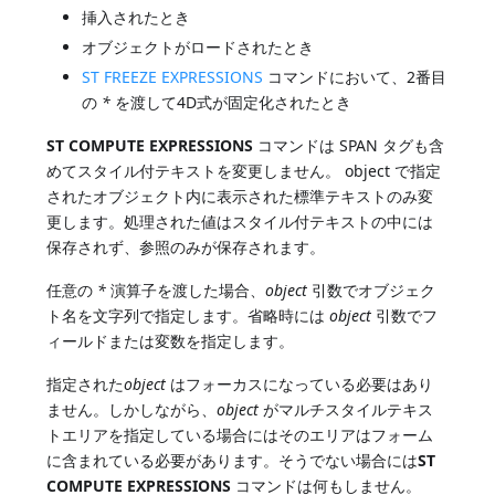
挿入されたとき
オブジェクトがロードされたとき
ST FREEZE EXPRESSIONS
コマンドにおいて、2番目
の
*
を渡して4D式が固定化されたとき
ST COMPUTE EXPRESSIONS
コマンドは SPAN タグも含
めてスタイル付テキストを変更しません。 object で指定
されたオブジェクト内に表示された標準テキストのみ変
更します。処理された値はスタイル付テキストの中には
保存されず、参照のみが保存されます。
任意の
*
演算子を渡した場合、
object
引数でオブジェク
ト名を文字列で指定します。省略時には
object
引数でフ
ィールドまたは変数を指定します。
指定された
object
はフォーカスになっている必要はあり
ません。しかしながら、
object
がマルチスタイルテキス
トエリアを指定している場合にはそのエリアはフォーム
に含まれている必要があります。そうでない場合には
ST
COMPUTE EXPRESSIONS
コマンドは何もしません。