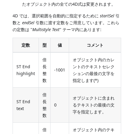
たオブジェクト内の全ての4D式は変更されます。
4D では、選択範囲を自動的に指定するために
startSel
引
数と
endSel
引数に渡す定数をご用意しています。これら
の定数は "
Multistyle Text
" テーマ内にあります:
定数
型
値
コメント
倍
オブジェクト内のカレ
ST End
長
ントのテキストセレク
-1001
highlight
整
ションの最後の文字を
数
指定します(*)
倍
オブジェクトに含まれ
ST End
長
0
るテキストの最後の文
text
整
字を指定します。
数
倍
オブジェクト内のテキ