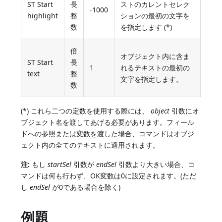
ST Start
長
ストのカレントセレク
-1000
highlight
整
ションの最初の文字を
数
を指定します (*)
倍
オブジェクト内に含ま
ST Start
長
1
れるテキストの最初の
text
整
文字を指定します。
数
(*) これら二つの定数を使用する際には、
object
引数にオ
ブジェクト名を渡してあげる必要があります。フィール
ドへの参照または変数を渡した場合、コマンドはオブジ
ェクト内の全てのテキストに適用されます。
注:
もし
startSel
引数が
endSel
引数より大きい場合、コ
マンドは何も行わず、OK変数は0に設定されます。(ただ
し
endSel
が0である場合を除く)
例題