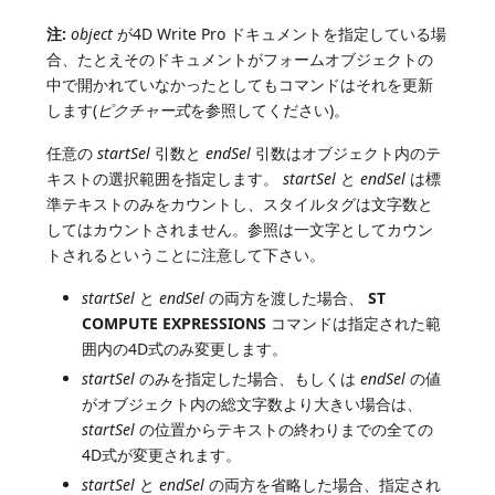
注:
object
が4D Write Pro ドキュメントを指定している場
合、たとえそのドキュメントがフォームオブジェクトの
中で開かれていなかったとしてもコマンドはそれを更新
します(
ピクチャー式
を参照してください)。
任意の
startSel
引数と
endSel
引数はオブジェクト内のテ
キストの選択範囲を指定します。
startSel
と
endSel
は標
準テキストのみをカウントし、スタイルタグは文字数と
してはカウントされません。参照は一文字としてカウン
トされるということに注意して下さい。
startSel
と
endSel
の両方を渡した場合、
ST
COMPUTE EXPRESSIONS
コマンドは指定された範
囲内の4D式のみ変更します。
startSel
のみを指定した場合、もしくは
endSel
の値
がオブジェクト内の総文字数より大きい場合は、
startSel
の位置からテキストの終わりまでの全ての
4D式が変更されます。
startSel
と
endSel
の両方を省略した場合、指定され