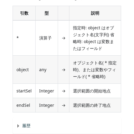
引数
型
説明
指定時: object はオブ
ジェクト名(文字列) 省
*
演算子
→
略時: object は変数ま
たはフィールド
オブジェクト名( * 指定
object
any
→
時)、または変数やフィ
ールド( * 省略時)
startSel
Integer
→
選択範囲の開始地点
endSel
Integer
→
選択範囲の終了地点
履歴