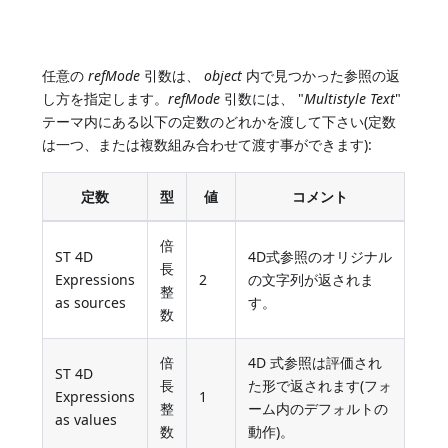
任意の
refMode
引数は、
object
内で見つかった参照の返
し方を指定します。
refMode
引数には、 "
Multistyle Text
"
テーマ内にある以下の定数のどれかを渡して下さい(定数
は一つ、または複数組み合わせて渡す事ができます):
定数
型
値
コメント
倍
ST 4D
4D式参照のオリジナル
長
Expressions
2
の文字列が返されま
整
as sources
す。
数
倍
4D 式参照は評価され
ST 4D
長
た形で返されます(フォ
Expressions
1
整
ーム内のデフォルトの
as values
数
動作)。