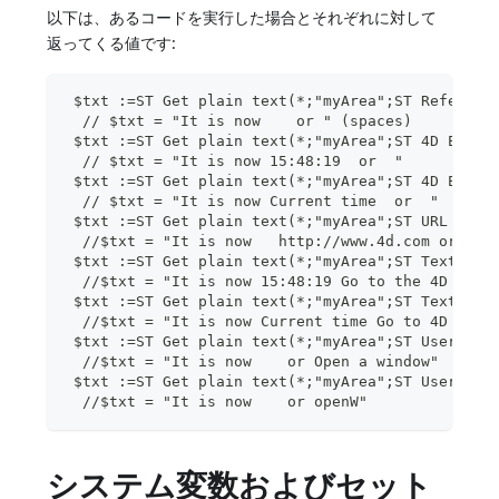
以下は、あるコードを実行した場合とそれぞれに対して
返ってくる値です:
 $txt :=ST Get plain text(*;"myArea";ST Referenc
  // $txt = "It is now    or " (spaces)
 $txt :=ST Get plain text(*;"myArea";ST 4D Expre
  // $txt = "It is now 15:48:19  or  "
 $txt :=ST Get plain text(*;"myArea";ST 4D Expre
  // $txt = "It is now Current time  or  "
 $txt :=ST Get plain text(*;"myArea";ST URL as l
  //$txt = "It is now   http://www.4d.com or  "
 $txt :=ST Get plain text(*;"myArea";ST Text dis
  //$txt = "It is now 15:48:19 Go to the 4D site
 $txt :=ST Get plain text(*;"myArea";ST Text dis
  //$txt = "It is now Current time Go to 4D site
 $txt :=ST Get plain text(*;"myArea";ST User lin
  //$txt = "It is now    or Open a window"
 $txt :=ST Get plain text(*;"myArea";ST User lin
  //$txt = "It is now    or openW"
システム変数およびセット