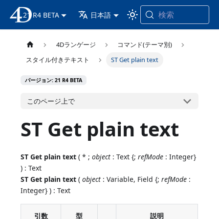
検索
21 R4 BETA
4D ドキュメンテーション
日本語
4Dランゲージ
コマンド(テーマ別)
スタイル付きテキスト
ST Get plain text
バージョン: 21 R4 BETA
このページ上で
ST Get plain text
ST Get plain text
( * ;
object
: Text {;
refMode
: Integer}
) : Text
ST Get plain text
(
object
: Variable, Field {;
refMode
:
Integer} ) : Text
引数
型
説明