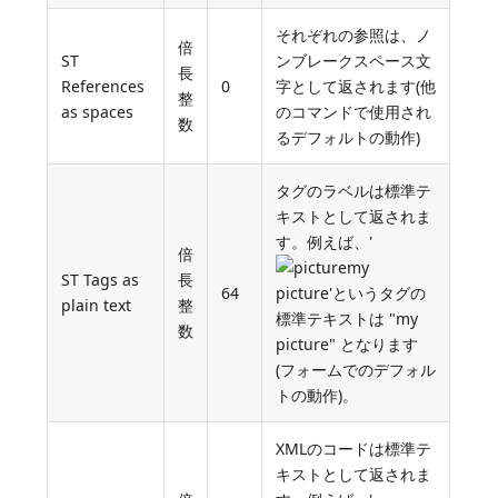
それぞれの参照は、ノ
倍
ST
ンブレークスペース文
長
References
0
字として返されます(他
整
as spaces
のコマンドで使用され
数
るデフォルトの動作)
タグのラベルは標準テ
キストとして返されま
す。例えば、'
倍
my
ST Tags as
長
64
picture'というタグの
plain text
整
標準テキストは "my
数
picture" となります
(フォームでのデフォル
トの動作)。
XMLのコードは標準テ
キストとして返されま