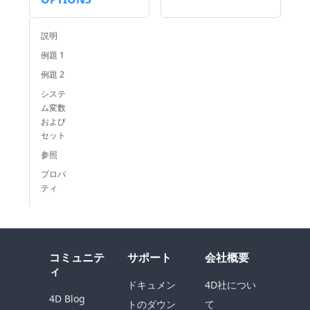
説明
例題 1
例題 2
システ
ム変数
および
セット
参照
プロパ
ティ
コミュニテ
サポート
会社概要
ィ
ドキュメン
4D社につい
4D Blog
トのダウン
て