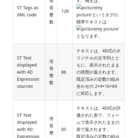
倍
す。例えば、'
ST Tags as
長
my
128
XML code
整
picture'というタグの
数
標準テキストは '
my picture'
となります。
テキストは、4D式のオ
ST Text
リジナルの文字列とと
倍
displayed
もに、表示されたまま
長
with 4D
86
の状態が返されます。
整
Expression
既定済みの定数の組み
数
sources
合わせの 2+4+16+64
に対応します。
テキストは、4D式が評
ST Text
価された形で、フォー
倍
displayed
ムで表示されたままの
長
with 4D
85
形で返されます。
整
Expression
既定済みの定数の組み