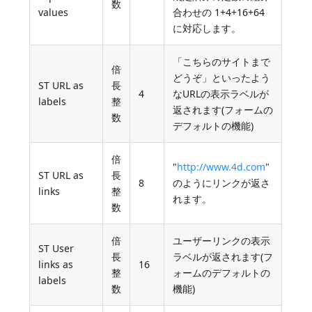
数
values
合わせの 1+4+16+64
に対応します。
「こちらのサイトまで
倍
どうぞ」といったよう
ST URL as
長
4
なURLの表示ラベルが
labels
整
返されます(フォームの
数
デフォルトの機能)
倍
"
http://www.4d.com
"
ST URL as
長
8
のようにリンクが返さ
links
整
れます。
数
倍
ユーザーリンクの表示
ST User
長
ラベルが返されます(フ
links as
16
整
ォームのデフォルトの
labels
数
機能)