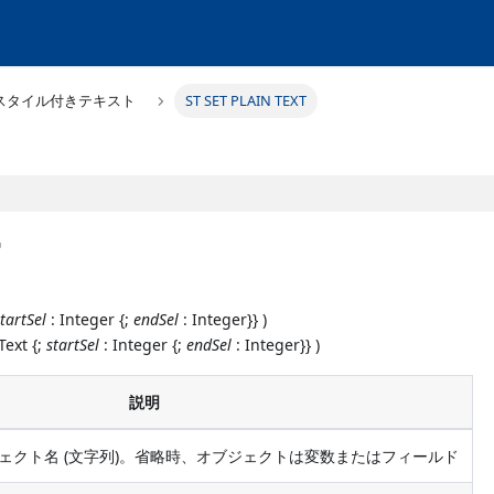
スタイル付きテキスト
ST SET PLAIN TEXT
T
startSel
: Integer {;
endSel
: Integer}} )
Text {;
startSel
: Integer {;
endSel
: Integer}} )
説明
ブジェクト名 (文字列)。省略時、オブジェクトは変数またはフィールド