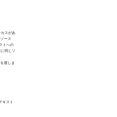
ーカスがあ
がソース
クトへの
座に同じソ
照を渡しま
テキスト