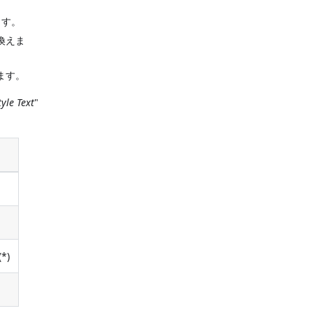
ます。
換えま
ます。
tyle Text
"
*)