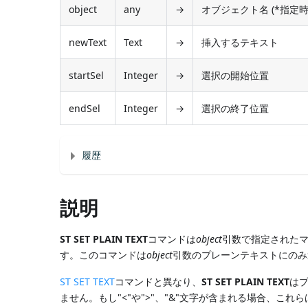
object
any
→
オブジェクト名 (*指定時
newText
Text
→
挿入するテキスト
startSel
Integer
→
選択の開始位置
endSel
Integer
→
選択の終了位置
履歴
説明
ST SET PLAIN TEXT
コマンドは
object
引数で指定された
す。このコマンドは
object
引数のプレーンテキストにのみ
ST SET TEXT
コマンドと異なり、
ST SET PLAIN TEXT
は
ません。もし"<"や">"、"&"文字が含まれる場合、これ