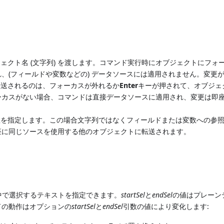
ェクト名 (文字列) を渡します。コマンド実行時にオブジェクトにフォ
、(フィールドや変数などの) データソースには適用されません。変更
転送されるのは、フォーカスが外れるか
Enter
キーが押されて、オブジェ
ーカスがない場合、コマンドは直接データソースに適用され、変更は即
を指定します。この場合文字列ではなくフィールドまたは変数への参
座に同じソースを使用する他のオブジェクトに転送されます。
中で選択するテキストを指定できます。
startSel
と
endSel
の値はプレーン
ドの動作はオプションの
startSel
と
endSel
引数の値により変化します: