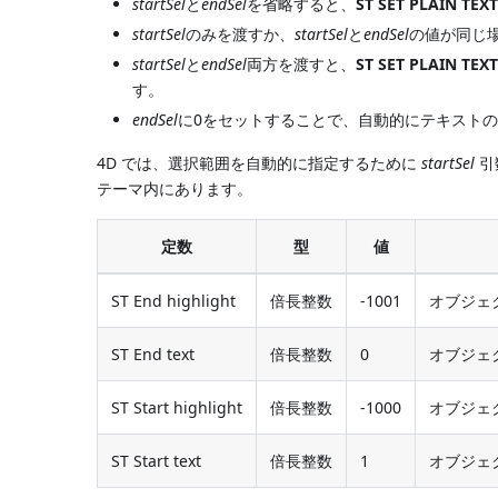
startSel
と
endSel
を省略すると、
ST SET PLAIN TEX
startSel
のみを渡すか、
startSel
と
endSel
の値が同じ
startSel
と
endSel
両方を渡すと、
ST SET PLAIN TEX
す。
endSel
に0をセットすることで、自動的にテキストの
4D では、選択範囲を自動的に指定するために
startSel
引
テーマ内にあります。
定数
型
値
ST End highlight
倍長整数
-1001
オブジェ
ST End text
倍長整数
0
オブジェ
ST Start highlight
倍長整数
-1000
オブジェ
ST Start text
倍長整数
1
オブジェ