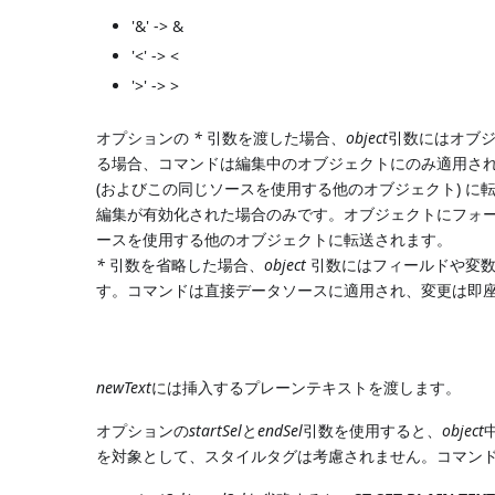
'&' -> &
'<' -> <
'>' -> >
オプションの
*
引数を渡した場合、
object
引数にはオブジ
る場合、コマンドは編集中のオブジェクトにのみ適用され
(およびこの同じソースを使用する他のオブジェクト) に
編集が有効化された場合のみです。オブジェクトにフォ
ースを使用する他のオブジェクトに転送されます。
*
引数を省略した場合、
object
引数にはフィールドや変数
す。コマンドは直接データソースに適用され、変更は即
newText
には挿入するプレーンテキストを渡します。
オプションの
startSel
と
endSel
引数を使用すると、
object
を対象として、スタイルタグは考慮されません。コマン