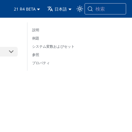
検索
21 R4 BETA
日本語
説明
例題
システム変数およびセット
参照
プロパティ