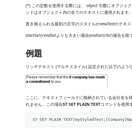
(*) この定数を使用する際には、
object
引数にオブジェク
ンドはオブジェクト内の全てのテキストに適用されます
置き換えられる最初の文字のスタイルが
newText
のテキス
startSel
が
endSel
よりも大きい場合(
endSel
が0の場合を除
例題
リッチテキスト (マルチスタイル) 設定された以下のよう
ここに、テキストフィールドに格納されている会社名を挿
れません。この場合
ST SET PLAIN TEXT
コマンドを使用
 ST SET PLAIN TEXT(myStyledText;[Company]Na