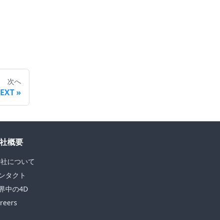
次へ
TEXT
社概要
D社について
ンタクト
界中の4D
reers