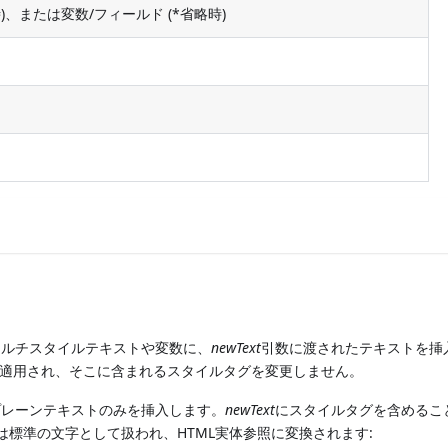
)、または変数/フィールド (*省略時)
マルチスタイルテキストや変数に、
newText
引数に渡されたテキストを挿
適用され、そこに含まれるスタイルタグを変更しません。
プレーンテキストのみを挿入します。
newText
にスタイルタグを含めるこ
らは標準の文字として扱われ、HTML実体参照に変換されます: