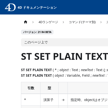
4D ドキュメンテーション
4Dランゲージ
コマンド(テーマ別)
バージョン: 21 R4 BETA
このページ上で
ST SET PLAIN TEX
ST SET PLAIN TEXT
( * ;
object
: Text ;
newText
: Text {;
ST SET PLAIN TEXT
(
object
: Variable, Field ;
newText
: 
引数
型
*
演算子
→
指定時、objectはオ