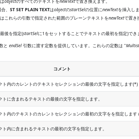
T
は
object
のすべてのテキストを
newText
で置き換えます。
場合、
ST SET PLAIN TEXT
は
object
の
startSel
の位置に
newText
を挿入し
T
はこれらの引数で指定された範囲のプレーンテキストを
newText
で置き
最後を指定(
startSel
に1をセットすることでテキストの最初を指定)でき
数と
endSel
引数に渡す定数を提供しています。これらの定数は "
Multis
コメント
クト内のカレントのテキストセレクションの最後の文字を指定します(*)
クトに含まれるテキストの最後の文字を指定します。
クト内のテキストのカレントセレクションの最初の文字をを指定します (
クト内に含まれるテキストの最初の文字を指定します。